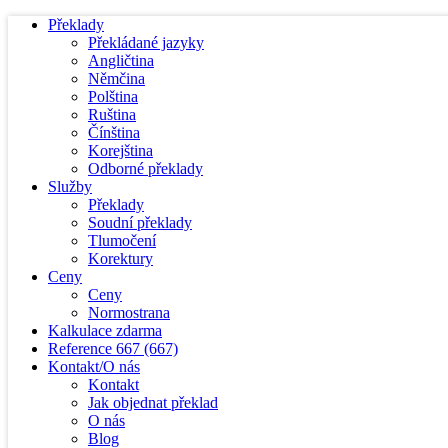
Překlady
Překládané jazyky
Angličtina
Němčina
Polština
Ruština
Čínština
Korejština
Odborné překlady
Služby
Překlady
Soudní překlady
Tlumočení
Korektury
Ceny
Ceny
Normostrana
Kalkulace zdarma
Reference
667
(667)
Kontakt/O nás
Kontakt
Jak objednat překlad
O nás
Blog