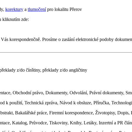
dy,
korektury
a
tlumočení
pro lokalitu Přerov
u kliknutím zde:
 Vás korespondenčně. Prosíme o zaslání elektronické podoby dokumen
překlady z/do čínštiny, překlady z/do angličtiny
ntace, Obchodní právo, Dokumenty, Odvolání, Právní dokumenty, S
d k použití, Technická zpráva, Návod k obsluze, Příručka, Technologi
strakt, Bakalářské práce, Firemní korespondence, Životopisy, Dopis,
ace, Katalog, Průvodce, Tiskoviny, Knihy, Letáky, Inzertní a PR člán