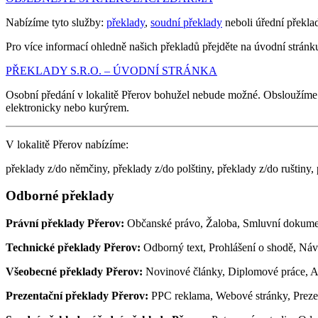
Nabízíme tyto služby:
překlady
,
soudní překlady
neboli úřední překla
Pro více informací ohledně našich překladů přejděte na úvodní stránk
PŘEKLADY S.R.O. – ÚVODNÍ STRÁNKA
Osobní předání v lokalitě Přerov bohužel nebude možné. Obsloužíme
elektronicky nebo kurýrem.
V lokalitě Přerov nabízíme:
překlady z/do němčiny, překlady z/do polštiny, překlady z/do ruštiny, 
Odborné překlady
Právní překlady Přerov:
Občanské právo, Žaloba, Smluvní dokume
Technické překlady Přerov:
Odborný text, Prohlášení o shodě, Návo
Všeobecné překlady Přerov:
Novinové články, Diplomové práce, Ab
Prezentační překlady Přerov:
PPC reklama, Webové stránky, Prezent