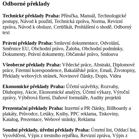
Odborné překlady
Technické překlady Praha:
Příručka, Manuál, Technologické
postupy, Návod k použití, Technická zpráva, Norma, Revizní
zpráva, Návod k obsluze, Certifikát, Prohlášení o shodě, Odborný
text
Právní překlady Praha:
Smluvní dokumentace, Odvolání,
Směrnice EU, Obchodní právo, Žaloba, Obchodní podmínky,
Dokumenty, Právní dokumenty, Občanské právo, Smlouva
Všeobecné překlady Praha:
Vědecké práce, Abstrakt, Diplomové
práce, Firemní korespondence, Bakalářské práce, Email, Životopisy,
Překlady webových stránek, Novinové články, Dopis, Videa
Ekonomické překlady Praha:
Účetní uzávěrky, Rozvahy,
Dluhopisy, Akcie, Ekonomické analýzy, Účetní výkazy, Výroční
zprávy, Výběrová řízení, Daňové formuláře, Audity projektů
Prezentační překlady Praha:
Inzertní a PR články, Billboardy a
plakáty, Průvodce, Letáky, Knihy, PPC reklama, Tiskoviny,
Katalog, Prezentace, Webové stránky, Reklama
Soudní překlady, úřední překlady Praha:
Úmrtní list, Oddací list,
Vysvědčení, Výpis z trestního rejstříku, Revizní zpráva, Výpis z