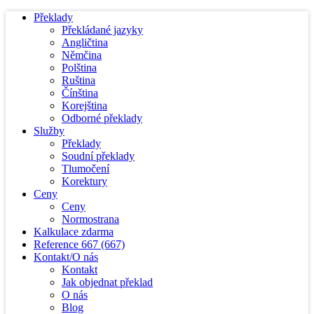
Překlady
Překládané jazyky
Angličtina
Němčina
Polština
Ruština
Čínština
Korejština
Odborné překlady
Služby
Překlady
Soudní překlady
Tlumočení
Korektury
Ceny
Ceny
Normostrana
Kalkulace zdarma
Reference
667
(667)
Kontakt/O nás
Kontakt
Jak objednat překlad
O nás
Blog