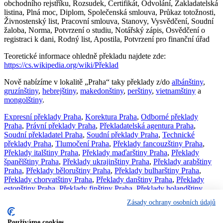
obchodního rejstříku, Rozsudek, Certifikát, Odvolání, Zakladatelská
listina, Plná moc, Diplom, Společenská smlouva, Průkaz totožnosti,
Živnostenský list, Pracovní smlouva, Stanovy, Vysvědčení, Soudní
žaloba, Norma, Potvrzení o studiu, Notářský zápis, Osvědčení o
registraci k dani, Rodný list, Apostila, Potvrzení pro finanční úřad
Teoretické informace ohledně překladu najdete zde:
https://cs.wikipedia.org/wiki/Překlad
Nově nabízíme v lokalitě „Praha“ taky překlady z/do
albánštiny
,
gruzínštiny
,
hebrejštiny
,
makedonštiny
,
perštiny
,
vietnamštiny
a
mongolštiny
.
Expresní překlady Praha
,
Korektura Praha
,
Odborné překlady
Praha
,
Právní překlady Praha
,
Překladatelská agentura Praha
,
Soudní překladatel Praha
,
Soudní překlady Praha
,
Technické
překlady Praha
,
Tlumočení Praha
,
Překlady fancouzštiny Praha
,
Překlady italštiny Praha
,
Překlady maďarštiny Praha
,
Překlady
španělštiny Praha
,
Překlady ukrajinštiny Praha
,
Překlady arabštiny
Praha
,
Překlady běloruštiny Praha
,
Překlady bulharštiny Praha
,
Překlady chorvatštiny Praha
,
Překlady danštiny Praha
,
Překlady
estonštiny Praha
,
Překlady finštiny Praha
,
Překlady holandštiny
Praha
,
Překlady japonštiny Praha
,
Překlady litevštiny Praha
,
Zásady ochrany osobních údajů
Překlady lotyštiny Praha
,
Překlady norštiny Praha
,
Překlady
portugalštiny Praha
,
Překlady řečtiny Praha
,
Překlady rumunštiny
Používáme cookies