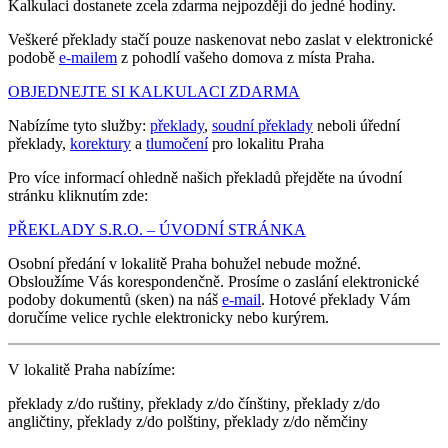
Kalkulaci dostanete zcela zdarma nejpozději do jedné hodiny.
Veškeré překlady stačí pouze naskenovat nebo zaslat v elektronické
podobě
e-mailem
z pohodlí vašeho domova z místa Praha.
OBJEDNEJTE SI KALKULACI ZDARMA
Nabízíme tyto služby:
překlady
,
soudní překlady
neboli úřední
překlady,
korektury
a
tlumočení
pro lokalitu Praha
Pro více informací ohledně našich překladů přejděte na úvodní
stránku kliknutím zde:
PŘEKLADY S.R.O. – ÚVODNÍ STRÁNKA
Osobní předání v lokalitě Praha bohužel nebude možné.
Obsloužíme Vás korespondenčně. Prosíme o zaslání elektronické
podoby dokumentů (sken) na náš
e-mail
. Hotové překlady Vám
doručíme velice rychle elektronicky nebo kurýrem.
V lokalitě Praha nabízíme:
překlady z/do ruštiny, překlady z/do čínštiny, překlady z/do
angličtiny, překlady z/do polštiny, překlady z/do němčiny