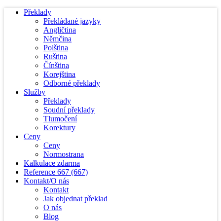
Překlady
Překládané jazyky
Angličtina
Němčina
Polština
Ruština
Čínština
Korejština
Odborné překlady
Služby
Překlady
Soudní překlady
Tlumočení
Korektury
Ceny
Ceny
Normostrana
Kalkulace zdarma
Reference
667
(667)
Kontakt/O nás
Kontakt
Jak objednat překlad
O nás
Blog