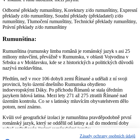
Odborné překlady rumunštiny, Korektury z/do rumunštiny, Expresní
překlady z/do rumunštiny, Soudní překlady (překladatel) z/do
rumunštiny, Tlumočení rumunštiny, Technické překlady rumunštiny,
Právní překlady z/do rumunštiny
Rumunština:
Rumunština (rumunsky limba română je románský jazyk s asi 25
miliony mluvčími, převážně v Rumunsku, v oblasti Vojvodina v
Srbsku a v Moldavsku, kde se z historických a politických důvodů
nazývá moldavština.
Předtím, než v roce 106 dobyli zemi Římané a udělali z ní svoji
provincii, bylo území dnešního Rumunska obydleno
indoevropskými Dáky. Po příchodu Římanů se stala úředním
jazykem lidová latina. Mezi lety 271 až 275 ztratili Římané nad
územím kontrolu. Co se s latinsky mluvícím obyvatelstvem dělo
potom, není známo.
Kvůli své geografické izolaci je rumunština pravděpodobně první
románský jazyk, který se oddělil od latiny a až do moderní doby
nebyl ovlivňován jinými románskými jazyky.
Zásady ochrany osobních údajů
Jmenná morfologie rumunštiny je oproti ostatním románským