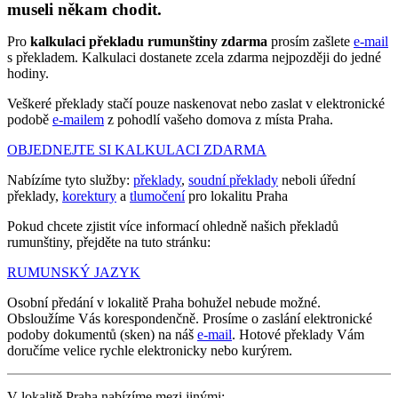
museli někam chodit.
Pro
kalkulaci překladu rumunštiny zdarma
prosím zašlete
e-mail
s překladem. Kalkulaci dostanete zcela zdarma nejpozději do jedné
hodiny.
Veškeré překlady stačí pouze naskenovat nebo zaslat v elektronické
podobě
e-mailem
z pohodlí vašeho domova z místa Praha.
OBJEDNEJTE SI KALKULACI ZDARMA
Nabízíme tyto služby:
překlady
,
soudní překlady
neboli úřední
překlady,
korektury
a
tlumočení
pro lokalitu Praha
Pokud chcete zjistit více informací ohledně našich překladů
rumunštiny, přejděte na tuto stránku:
RUMUNSKÝ JAZYK
Osobní předání v lokalitě Praha bohužel nebude možné.
Obsloužíme Vás korespondenčně. Prosíme o zaslání elektronické
podoby dokumentů (sken) na náš
e-mail
. Hotové překlady Vám
doručíme velice rychle elektronicky nebo kurýrem.
V lokalitě Praha nabízíme mezi jinými: