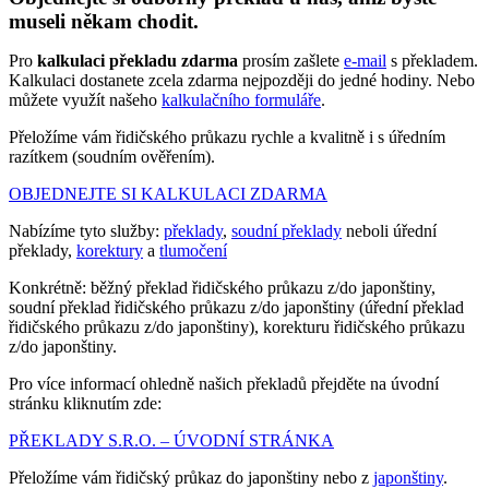
museli někam chodit.
Pro
kalkulaci překladu zdarma
prosím zašlete
e-mail
s překladem.
Kalkulaci dostanete zcela zdarma nejpozději do jedné hodiny. Nebo
můžete využít našeho
kalkulačního formuláře
.
Přeložíme vám řidičského průkazu rychle a kvalitně i s úředním
razítkem (soudním ověřením).
OBJEDNEJTE SI KALKULACI ZDARMA
Nabízíme tyto služby:
překlady
,
soudní překlady
neboli úřední
překlady,
korektury
a
tlumočení
Konkrétně: běžný překlad řidičského průkazu z/do japonštiny,
soudní překlad řidičského průkazu z/do japonštiny (úřední překlad
řidičského průkazu z/do japonštiny), korekturu řidičského průkazu
z/do japonštiny.
Pro více informací ohledně našich překladů přejděte na úvodní
stránku kliknutím zde:
PŘEKLADY S.R.O. – ÚVODNÍ STRÁNKA
Přeložíme vám řidičský průkaz do japonštiny nebo z
japonštiny
.