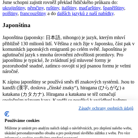
Jsme schopni zajistit rovněž překlad řidičského průkazu do:
ukrajinštiny
,
němčiny
,
ruštiny
,
italštiny
,
maďarštiny
,
španělštiny
,
polštiny
,
francouzštiny
a do
dalších jazyků z naší nabídky
.
Japonština
Japonština (japonsky: 日本語, nihongo) je jazyk, kterým mluví
přibližně 130 milionů lidí. Většina z nich žije v Japonsku, část pak v
komunitách japonských emigrantů po celém světě. Japonština je
aglutinační jazyk s mnoha úrovněmi zdvořilosti promluvy. Pro
japonštinu je typické, že zvládnutí její mluvené formy je
pozoruhodně snadné, zatímco osvojit si její psanou formu je velmi
náročné.
K zápisu japonštiny se používá směs tří znakových systémů. Jsou to
kandži (漢字, doslova „čínské znaky“), hiragana (ひらがな) a
katakana (カタカナ). Hiragana a katakana se též označují
společným názvem kana. Kandži se používá k vyjádření kořenu
slova, koncovky a partikule jsou doplněny hiraganou. Katakana se
Zásady ochrany osobních údajů
používá pro fonetický přepis cizích slov, nebo slov převzatých z
jiných jazyků. Také se používá v případě, kdy je třeba nějakou část
Používáme cookies
textu zvýraznit, podobně jako kurzíva, také nověji pro odborné
taxonomické názvosloví.
Můžeme je umístit pro analýzu našich údajů o návštěvnících, pro zlepšení našeho webu,
ukázání personalizovaného obsahu a pro poskytnutí skvělého zážitku z webu. Pro více