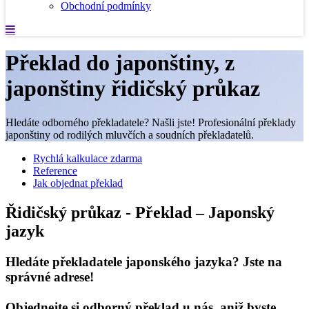
Obchodní podmínky
Překlad do japonštiny, z
japonštiny řidičský průkaz
Hledáte odborného překladatele? Našli jste! Profesionální překlady
japonštiny od rodilých mluvčích a soudních překladatelů.
Rychlá kalkulace zdarma
Reference
Jak objednat překlad
Řidičský průkaz - Překlad – Japonský
jazyk
Hledáte překladatele japonského jazyka? Jste na
správné adrese!
Objednejte si odborný překlad u nás, aniž byste