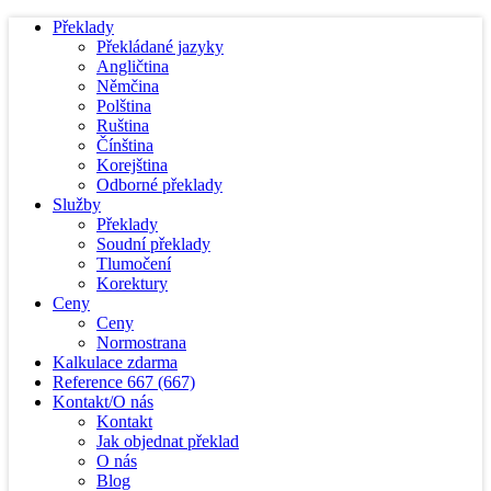
Překlady
Překládané jazyky
Angličtina
Němčina
Polština
Ruština
Čínština
Korejština
Odborné překlady
Služby
Překlady
Soudní překlady
Tlumočení
Korektury
Ceny
Ceny
Normostrana
Kalkulace zdarma
Reference
667
(667)
Kontakt/O nás
Kontakt
Jak objednat překlad
O nás
Blog