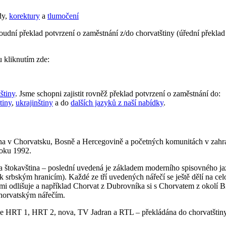
dy,
korektury
a
tlumočení
oudní překlad potvrzení o zaměstnání z/do chorvatštiny (úřední překlad 
u kliknutím zde:
štiny
. Jsme schopni zajistit rovněž překlad potvrzení o zaměstnání do:
tiny
,
ukrajinštiny
a do
dalších jazyků z naší nabídky
.
na v Chorvatsku, Bosně a Hercegovině a početných komunitách v zahrani
roku 1992.
 a štokavština – poslední uvedená je základem moderního spisovného jazy
k srbským hranicím). Každé ze tří uvedených nářečí se ještě dělí na cel
lmi odlišuje a například Chorvat z Dubrovníka si s Chorvatem z okolí 
chorvatským nářečím.
ze HRT 1, HRT 2, nova, TV Jadran a RTL – překládána do chorvatštiny