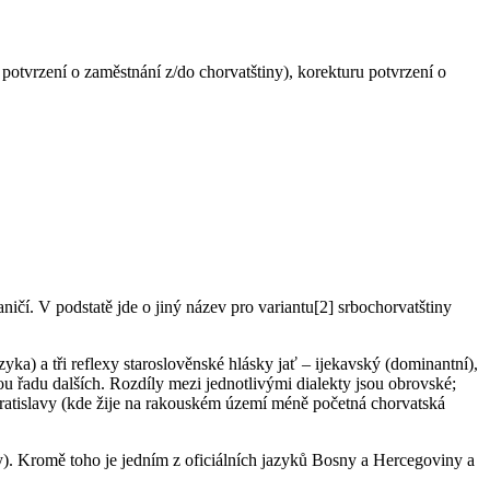
potvrzení o zaměstnání z/do chorvatštiny), korekturu potvrzení o
čí. V podstatě jde o jiný název pro variantu[2] srbochorvatštiny
ka) a tři reflexy staroslověnské hlásky jať – ijekavský (dominantní),
ou řadu dalších. Rozdíly mezi jednotlivými dialekty jsou obrovské;
Bratislavy (kde žije na rakouském území méně početná chorvatská
). Kromě toho je jedním z oficiálních jazyků Bosny a Hercegoviny a