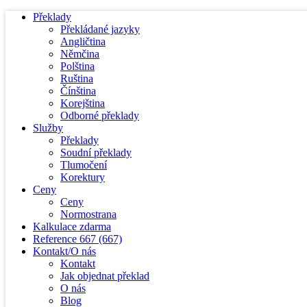
Překlady
Překládané jazyky
Angličtina
Němčina
Polština
Ruština
Čínština
Korejština
Odborné překlady
Služby
Překlady
Soudní překlady
Tlumočení
Korektury
Ceny
Ceny
Normostrana
Kalkulace zdarma
Reference
667
(667)
Kontakt/O nás
Kontakt
Jak objednat překlad
O nás
Blog