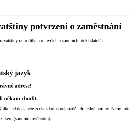
vatštiny potvrzení o zaměstnání
orvatštiny od rodilých mluvčích a soudních překladatelů.
tský jazyk
rávné adrese!
li někam chodit.
alkulaci dostanete zcela zdarma nejpozději do jedné hodiny. Nebo mů
razítkem (soudním ověřením).