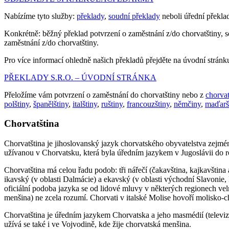
Nabízíme tyto služby:
překlady
,
soudní překlady
neboli úřední překla
Konkrétně: běžný překlad potvrzení o zaměstnání z/do chorvatštiny, s
zaměstnání z/do chorvatštiny.
Pro více informací ohledně našich překladů přejděte na úvodní stránk
PŘEKLADY S.R.O. – ÚVODNÍ STRÁNKA
Přeložíme vám potvrzení o zaměstnání do chorvatštiny nebo z
chorvat
polštiny
,
španělštiny
,
italštiny
,
ruštiny
,
francouzštiny
,
němčiny
,
maďarš
Chorvatština
Chorvatština je jihoslovanský jazyk chorvatského obyvatelstva zejmé
užívanou v Chorvatsku, která byla úředním jazykem v Jugoslávii do 
Chorvatština má celou řadu podob: tři nářečí (čakavština, kajkavština
ikavský (v oblasti Dalmácie) a ekavský (v oblasti východní Slavonie, 
oficiální podoba jazyka se od lidové mluvy v některých regionech ve
menšina) ne zcela rozumí. Chorvati v italské Molise hovoří molisko-
Chorvatština je úředním jazykem Chorvatska a jeho masmédií (televi
užívá se také i ve Vojvodině, kde žije chorvatská menšina.