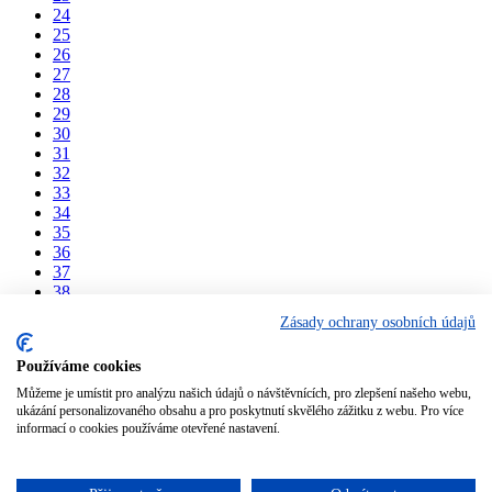
24
25
26
27
28
29
30
31
32
33
34
35
36
37
38
39
Zásady ochrany osobních údajů
40
41
Používáme cookies
42
43
Můžeme je umístit pro analýzu našich údajů o návštěvnících, pro zlepšení našeho webu,
44
ukázání personalizovaného obsahu a pro poskytnutí skvělého zážitku z webu. Pro více
45
informací o cookies používáme otevřené nastavení.
Rychlá kalkulace zdarma
Reference