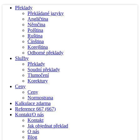
Překlady
Překládané jazyky
Angličtina
Němčina
Polština
Ruština
Čínština
Korejština
Odborné překlady
Služby
Překlady
Soudní překlady
Tlumočení
Korektury
Ceny
Ceny
Normostrana
Kalkulace zdarma
Reference
667
(667)
Kontakt/O nás
Kontakt
Jak objednat překlad
O nás
Blog