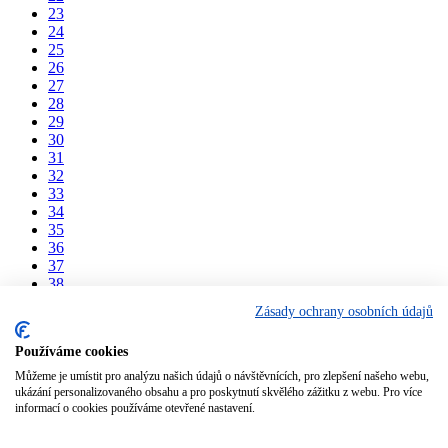
23
24
25
26
27
28
29
30
31
32
33
34
35
36
37
38
39
Zásady ochrany osobních údajů
40
41
Používáme cookies
42
43
Můžeme je umístit pro analýzu našich údajů o návštěvnících, pro zlepšení našeho webu,
44
ukázání personalizovaného obsahu a pro poskytnutí skvělého zážitku z webu. Pro více
45
informací o cookies používáme otevřené nastavení.
Rychlá kalkulace zdarma