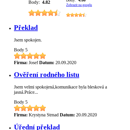
Body:
4.80
Body:
4.82
Zobrazit na googlu
Překlad
Jsem spokojen.
Body
5
Firma:
Josef
Datum:
20.09.2020
Ověření rodného listu
Jsem velmi spokojená,komunikace byla blesková a
jasná.Práce...
Body
5
Firma:
Krystyna Strnad
Datum:
20.09.2020
Úřední překlad