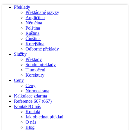
Překlady
Překládané jazyky
Angličtina
Němčina
Polština
Ruština
Čínština
Korejština
Odborné překlady
Služby
Překlady
Soudní překlady
Tlumočení
Korektury
Ceny
Ceny
Normostrana
Kalkulace zdarma
Reference
667
(667)
Kontakt/O nás
Kontakt
Jak objednat překlad
O nás
Blog