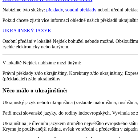
Nabízíme tyto služby:
překlady
,
soudní překlady
neboli úřední překla
Pokud chcete zjistit více informací ohledně našich překladů ukrajinštin
UKRAJINSKÝ JAZYK
Osobní předání v lokalitě Nejdek bohužel nebude možné. Obsloužím
rychle elektronicky nebo kurýrem.
V lokalitě Nejdek nabízíme mezi jinými:
Právní překlady z/do ukrajinštiny, Korektury z/do ukrajinštiny, Expre
(překladatel) z/do ukrajinštiny
Něco málo o ukrajinštině:
Ukrajinský jazyk neboli ukrajinština (zastarale maloruština, rusínština
Patří mezi slovanské jazyky, do rodiny indoevropských. Vyvinula se z
Ukrajinština je úředním jazykem druhého největšího evropského státu 
Krymu je používanější ruština, avšak ve střední a především v západní