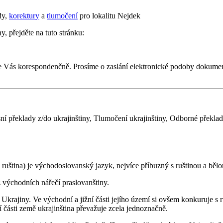
dy,
korektury
a
tlumočení
pro lokalitu Nejdek
y, přejděte na tuto stránku:
e Vás korespondenčně. Prosíme o zaslání elektronické podoby dokumen
sní překlady z/do ukrajinštiny, Tlumočení ukrajinštiny, Odborné překla
, ruština) je východoslovanský jazyk, nejvíce příbuzný s ruštinou a bělo
 východních nářečí praslovanštiny.
Ukrajiny. Ve východní a jižní části jejího území si ovšem konkuruje s
 části země ukrajinština převažuje zcela jednoznačně.