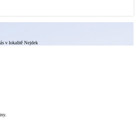
ás v lokalitě Nejdek
iny.