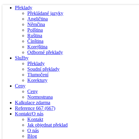
Překlady
Překládané jazyky
Angličtina
Němčina
Polština
Ruština
Čínština
Korejština
Odborné překlady
Služby
Překlady
Soudní překlady
Tlumočení
Korektury
Ceny
Ceny
Normostrana
Kalkulace zdarma
Reference
667
(667)
Kontakt/O nás
Kontakt
Jak objednat překlad
O nás
Blog