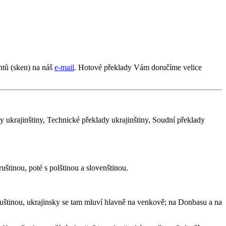
tů (sken) na náš
e-mail
. Hotové překlady Vám doručíme velice
dy ukrajinštiny, Technické překlady ukrajinštiny, Soudní překlady
ruštinou, poté s polštinou a slovenštinou.
 ruštinou, ukrajinsky se tam mluví hlavně na venkově; na Donbasu a na