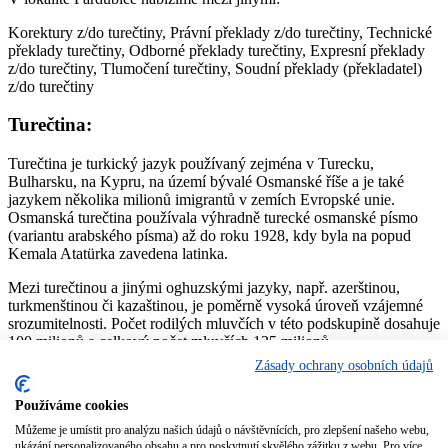
Korektury z/do turečtiny, Právní překlady z/do turečtiny, Technické
překlady turečtiny, Odborné překlady turečtiny, Expresní překlady
z/do turečtiny, Tlumočení turečtiny, Soudní překlady (překladatel)
z/do turečtiny
Turečtina:
Turečtina je turkický jazyk používaný zejména v Turecku,
Bulharsku, na Kypru, na území bývalé Osmanské říše a je také
jazykem několika milionů imigrantů v zemích Evropské unie.
Osmanská turečtina používala výhradně turecké osmanské písmo
(variantu arabského písma) až do roku 1928, kdy byla na popud
Kemala Atatürka zavedena latinka.
Mezi turečtinou a jinými oghuzskými jazyky, např. azerštinou,
turkmenštinou či kazaštinou, je poměrně vysoká úroveň vzájemné
srozumitelnosti. Počet rodilých mluvčích v této podskupině dosahuje
100 milionů a celkový počet mluvčích 125 milionů.
Zásady ochrany osobních údajů
Obecně přízvuk v turečtině leží na poslední slabice. Výjimkou jsou
příslovce, citoslovce, spojky, oslovení, zeměpisné názvy a některé
Používáme cookies
přípony. V některých případech přízvuk určuje význam slova
(například ártık/arık).
Můžeme je umístit pro analýzu našich údajů o návštěvnících, pro zlepšení našeho webu,
ukázání personalizovaného obsahu a pro poskytnutí skvělého zážitku z webu. Pro více