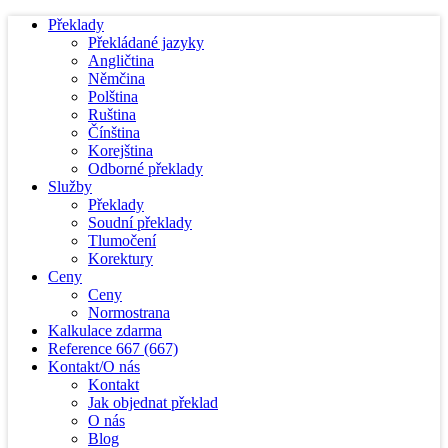
Překlady
Překládané jazyky
Angličtina
Němčina
Polština
Ruština
Čínština
Korejština
Odborné překlady
Služby
Překlady
Soudní překlady
Tlumočení
Korektury
Ceny
Ceny
Normostrana
Kalkulace zdarma
Reference
667
(667)
Kontakt/O nás
Kontakt
Jak objednat překlad
O nás
Blog