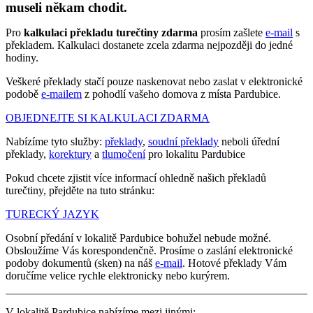
museli někam chodit.
Pro
kalkulaci překladu turečtiny zdarma
prosím zašlete
e-mail
s
překladem. Kalkulaci dostanete zcela zdarma nejpozději do jedné
hodiny.
Veškeré překlady stačí pouze naskenovat nebo zaslat v elektronické
podobě
e-mailem
z pohodlí vašeho domova z místa Pardubice.
OBJEDNEJTE SI KALKULACI ZDARMA
Nabízíme tyto služby:
překlady
,
soudní překlady
neboli úřední
překlady,
korektury
a
tlumočení
pro lokalitu Pardubice
Pokud chcete zjistit více informací ohledně našich překladů
turečtiny, přejděte na tuto stránku:
TURECKÝ JAZYK
Osobní předání v lokalitě Pardubice bohužel nebude možné.
Obsloužíme Vás korespondenčně. Prosíme o zaslání elektronické
podoby dokumentů (sken) na náš
e-mail
. Hotové překlady Vám
doručíme velice rychle elektronicky nebo kurýrem.
V lokalitě Pardubice nabízíme mezi jinými: