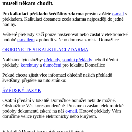
museli někam chodit.
Pro
kalkulaci překladu švédštiny zdarma
prosím zašlete
e-mail
s
překladem. Kalkulaci dostanete zcela zdarma nejpozději do jedné
hodiny.
Veškeré překlady stačí pouze naskenovat nebo zaslat v elektronické
podobě
e-mailem
z pohodlí vašeho domova z místa Domažlice.
OBJEDNEJTE SI KALKULACI ZDARMA
Nabízíme tyto služby:
překlady
,
soudní překlady
neboli úřední
překlady,
korektury
a
tlumočení
pro lokalitu Domažlice
Pokud chcete zjistit více informací ohledně našich překladů
švédštiny, přejděte na tuto stránku:
ŠVÉDSKÝ JAZYK
Osobní předání v lokalitě Domažlice bohužel nebude možné.
Obsloužíme Vás korespondenčně. Prosíme o zaslání elektronické
podoby dokumentů (sken) na náš
e-mail
. Hotové překlady Vám
doručíme velice rychle elektronicky nebo kurýrem.
V lokalitě Domažlice nabízíme mezi jinými: