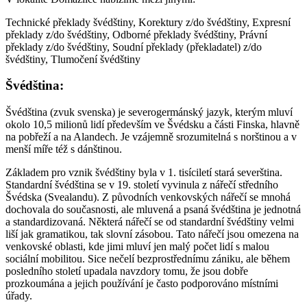
Technické překlady švédštiny, Korektury z/do švédštiny, Expresní
překlady z/do švédštiny, Odborné překlady švédštiny, Právní
překlady z/do švédštiny, Soudní překlady (překladatel) z/do
švédštiny, Tlumočení švédštiny
Švédština:
Švédština (zvuk svenska) je severogermánský jazyk, kterým mluví
okolo 10,5 milionů lidí především ve Švédsku a části Finska, hlavně
na pobřeží a na Alandech. Je vzájemně srozumitelná s norštinou a v
menší míře též s dánštinou.
Základem pro vznik švédštiny byla v 1. tisíciletí stará severština.
Standardní švédština se v 19. století vyvinula z nářečí středního
Švédska (Svealandu). Z původních venkovských nářečí se mnohá
dochovala do současnosti, ale mluvená a psaná švédština je jednotná
a standardizovaná. Některá nářečí se od standardní švédštiny velmi
liší jak gramatikou, tak slovní zásobou. Tato nářečí jsou omezena na
venkovské oblasti, kde jimi mluví jen malý počet lidí s malou
sociální mobilitou. Sice nečelí bezprostřednímu zániku, ale během
posledního století upadala navzdory tomu, že jsou dobře
prozkoumána a jejich používání je často podporováno místními
úřady.