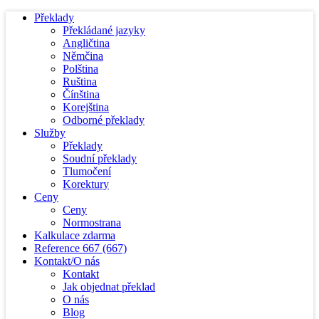
Překlady
Překládané jazyky
Angličtina
Němčina
Polština
Ruština
Čínština
Korejština
Odborné překlady
Služby
Překlady
Soudní překlady
Tlumočení
Korektury
Ceny
Ceny
Normostrana
Kalkulace zdarma
Reference
667
(667)
Kontakt/O nás
Kontakt
Jak objednat překlad
O nás
Blog