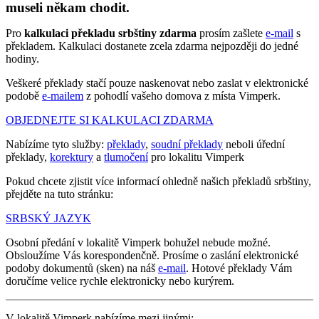
museli někam chodit.
Pro
kalkulaci překladu srbštiny zdarma
prosím zašlete
e-mail
s
překladem. Kalkulaci dostanete zcela zdarma nejpozději do jedné
hodiny.
Veškeré překlady stačí pouze naskenovat nebo zaslat v elektronické
podobě
e-mailem
z pohodlí vašeho domova z místa Vimperk.
OBJEDNEJTE SI KALKULACI ZDARMA
Nabízíme tyto služby:
překlady
,
soudní překlady
neboli úřední
překlady,
korektury
a
tlumočení
pro lokalitu Vimperk
Pokud chcete zjistit více informací ohledně našich překladů srbštiny,
přejděte na tuto stránku:
SRBSKÝ JAZYK
Osobní předání v lokalitě Vimperk bohužel nebude možné.
Obsloužíme Vás korespondenčně. Prosíme o zaslání elektronické
podoby dokumentů (sken) na náš
e-mail
. Hotové překlady Vám
doručíme velice rychle elektronicky nebo kurýrem.
V lokalitě Vimperk nabízíme mezi jinými: