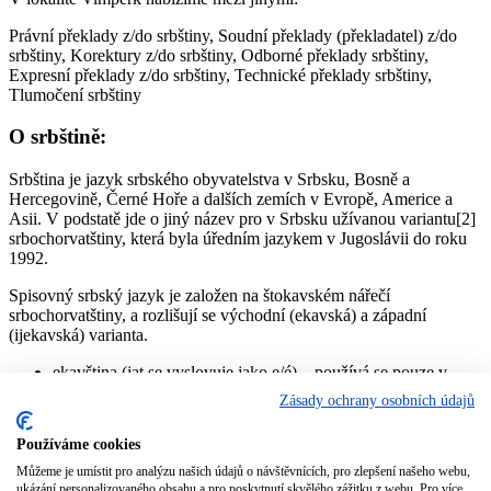
Právní překlady z/do srbštiny, Soudní překlady (překladatel) z/do
srbštiny, Korektury z/do srbštiny, Odborné překlady srbštiny,
Expresní překlady z/do srbštiny, Technické překlady srbštiny,
Tlumočení srbštiny
O srbštině:
Srbština je jazyk srbského obyvatelstva v Srbsku, Bosně a
Hercegovině, Černé Hoře a dalších zemích v Evropě, Americe a
Asii. V podstatě jde o jiný název pro v Srbsku užívanou variantu[2]
srbochorvatštiny, která byla úředním jazykem v Jugoslávii do roku
1992.
Spisovný srbský jazyk je založen na štokavském nářečí
srbochorvatštiny, a rozlišují se východní (ekavská) a západní
(ijekavská) varianta.
ekavština (jat se vyslovuje jako e/é) – používá se pouze v
Srbsku, kde je z velké míry převažující výslovnost (Bělehrad,
Zásady ochrany osobních údajů
Vojvodina, Kosovo, východní, centrální a jižní Srbsko).
jekavština (jat se vyslovuje jako i/je/ě) – jediná výslovnost v
Používáme cookies
Bosně a Hercegovině, Černé Hoře a Chorvatsku, v Srbsku
pouze ve západní části (pořád ustupuje pod vlivem médií)
Můžeme je umístit pro analýzu našich údajů o návštěvnících, pro zlepšení našeho webu,
ukázání personalizovaného obsahu a pro poskytnutí skvělého zážitku z webu. Pro více