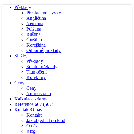
Překlady
Překládané jazyky
Angličtina
Němčina
Polština
Ruština
Čínština
Korejština
Odborné překlady
Služby
Překlady
Soudní překlady
Tlumočení
Korektury
Ceny
Ceny
Normostrana
Kalkulace zdarma
Reference
667
(667)
Kontakt/O nás
Kontakt
Jak objednat překlad
O nás
Blog