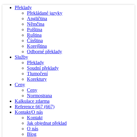
Překlady
Překládané jazyky
Angličtina
Němčina
Polština
Ruština
Čínština
Korejština
Odborné překlady
Služby
Překlady
Soudní překlady
Tlumočení
Korektury
Ceny
Ceny
Normostrana
Kalkulace zdarma
Reference
667
(667)
Kontakt/O nás
Kontakt
Jak objednat překlad
O nás
Blog