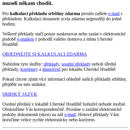
museli někam chodit.
Pro
kalkulaci překladu srbštiny zdarma
prosím zašlete
e-mail
s
překladem. Kalkulaci dostanete zcela zdarma nejpozději do jedné
hodiny.
Veškeré překlady stačí pouze naskenovat nebo zaslat v elektronické
podobě
e-mailem
z pohodlí vašeho domova z místa Uherské
Hradiště.
OBJEDNEJTE SI KALKULACI ZDARMA
Nabízíme tyto služby:
překlady
,
soudní překlady
neboli úřední
překlady,
korektury
a
tlumočení
pro lokalitu Uherské Hradiště
Pokud chcete zjistit více informací ohledně našich překladů srbštiny,
přejděte na tuto stránku:
SRBSKÝ JAZYK
Osobní předání v lokalitě Uherské Hradiště bohužel nebude možné.
Obsloužíme Vás korespondenčně. Prosíme o zaslání elektronické
podoby dokumentů (sken) na náš
e-mail
. Hotové překlady Vám
doručíme velice rychle elektronicky nebo kurýrem.