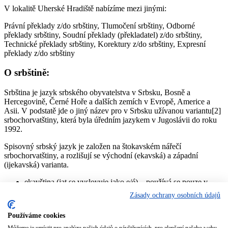
V lokalitě Uherské Hradiště nabízíme mezi jinými:
Právní překlady z/do srbštiny, Tlumočení srbštiny, Odborné
překlady srbštiny, Soudní překlady (překladatel) z/do srbštiny,
Technické překlady srbštiny, Korektury z/do srbštiny, Expresní
překlady z/do srbštiny
O srbštině:
Srbština je jazyk srbského obyvatelstva v Srbsku, Bosně a
Hercegovině, Černé Hoře a dalších zemích v Evropě, Americe a
Asii. V podstatě jde o jiný název pro v Srbsku užívanou variantu[2]
srbochorvatštiny, která byla úředním jazykem v Jugoslávii do roku
1992.
Spisovný srbský jazyk je založen na štokavském nářečí
srbochorvatštiny, a rozlišují se východní (ekavská) a západní
(ijekavská) varianta.
ekavština (jat se vyslovuje jako e/é) – používá se pouze v
Srbsku, kde je z velké míry převažující výslovnost (Bělehrad,
Zásady ochrany osobních údajů
Vojvodina, Kosovo, východní, centrální a jižní Srbsko).
jekavština (jat se vyslovuje jako i/je/ě) – jediná výslovnost v
Používáme cookies
Bosně a Hercegovině, Černé Hoře a Chorvatsku, v Srbsku
pouze ve západní části (pořád ustupuje pod vlivem médií)