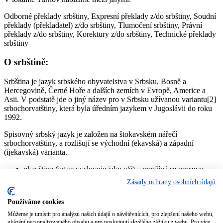
Odborné překlady srbštiny, Expresní překlady z/do srbštiny, Soudní
překlady (překladatel) z/do srbštiny, Tlumočení srbštiny, Právní
překlady z/do srbštiny, Korektury z/do srbštiny, Technické překlady
srbštiny
O srbštině:
Srbština je jazyk srbského obyvatelstva v Srbsku, Bosně a
Hercegovině, Černé Hoře a dalších zemích v Evropě, Americe a
Asii. V podstatě jde o jiný název pro v Srbsku užívanou variantu[2]
srbochorvatštiny, která byla úředním jazykem v Jugoslávii do roku
1992.
Spisovný srbský jazyk je založen na štokavském nářečí
srbochorvatštiny, a rozlišují se východní (ekavská) a západní
(ijekavská) varianta.
ekavština (jat se vyslovuje jako e/é) – používá se pouze v
Srbsku, kde je z velké míry převažující výslovnost (Bělehrad,
Zásady ochrany osobních údajů
Vojvodina, Kosovo, východní, centrální a jižní Srbsko).
jekavština (jat se vyslovuje jako i/je/ě) – jediná výslovnost v
Používáme cookies
Bosně a Hercegovině, Černé Hoře a Chorvatsku, v Srbsku
pouze ve západní části (pořád ustupuje pod vlivem médií)
Můžeme je umístit pro analýzu našich údajů o návštěvnících, pro zlepšení našeho webu,
ukázání personalizovaného obsahu a pro poskytnutí skvělého zážitku z webu. Pro více