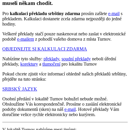
museli někam chodit.
Pro
kalkulaci překladu srbštiny zdarma
prosím zašlete
e-mail
s
překladem. Kalkulaci dostanete zcela zdarma nejpozději do jedné
hodiny.
Veškeré překlady stačí pouze naskenovat nebo zaslat v elektronické
podobě
e-mailem
z pohodlí vašeho domova z místa Turnov.
OBJEDNEJTE SI KALKULACI ZDARMA
Nabízíme tyto služby:
překlady
,
soudní překlady
neboli úřední
překlady,
korektury
a
tlumočení
pro lokalitu Turnov
Pokud chcete zjistit více informací ohledně našich překladů srbštiny,
přejděte na tuto stránku:
SRBSKÝ JAZYK
Osobní předání v lokalitě Turnov bohužel nebude možné.
Obsloužíme Vás korespondenčně. Prosíme o zaslání elektronické
podoby dokumentů (sken) na náš
e-mail
. Hotové překlady Vám
doručíme velice rychle elektronicky nebo kurýrem.
V lokalitě Turnov nabízíme mezi jinými: