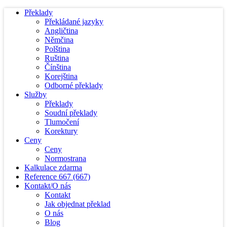
Překlady
Překládané jazyky
Angličtina
Němčina
Polština
Ruština
Čínština
Korejština
Odborné překlady
Služby
Překlady
Soudní překlady
Tlumočení
Korektury
Ceny
Ceny
Normostrana
Kalkulace zdarma
Reference
667
(667)
Kontakt/O nás
Kontakt
Jak objednat překlad
O nás
Blog