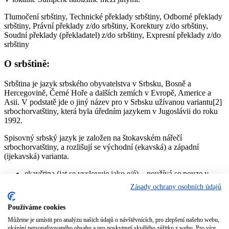
Tlumočení srbštiny, Technické překlady srbštiny, Odborné překlady
srbštiny, Právní překlady z/do srbštiny, Korektury z/do srbštiny,
Soudní překlady (překladatel) z/do srbštiny, Expresní překlady z/do
srbštiny
O srbštině:
Srbština je jazyk srbského obyvatelstva v Srbsku, Bosně a
Hercegovině, Černé Hoře a dalších zemích v Evropě, Americe a
Asii. V podstatě jde o jiný název pro v Srbsku užívanou variantu[2]
srbochorvatštiny, která byla úředním jazykem v Jugoslávii do roku
1992.
Spisovný srbský jazyk je založen na štokavském nářečí
srbochorvatštiny, a rozlišují se východní (ekavská) a západní
(ijekavská) varianta.
ekavština (jat se vyslovuje jako e/é) – používá se pouze v
Srbsku, kde je z velké míry převažující výslovnost (Bělehrad,
Zásady ochrany osobních údajů
Vojvodina, Kosovo, východní, centrální a jižní Srbsko).
jekavština (jat se vyslovuje jako i/je/ě) – jediná výslovnost v
Používáme cookies
Bosně a Hercegovině, Černé Hoře a Chorvatsku, v Srbsku
pouze ve západní části (pořád ustupuje pod vlivem médií)
Můžeme je umístit pro analýzu našich údajů o návštěvnících, pro zlepšení našeho webu,
ukázání personalizovaného obsahu a pro poskytnutí skvělého zážitku z webu. Pro více