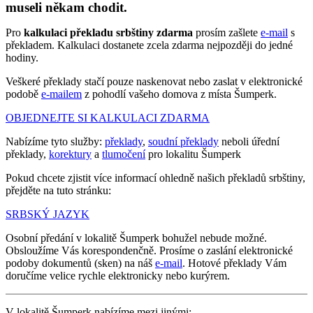
museli někam chodit.
Pro
kalkulaci překladu srbštiny zdarma
prosím zašlete
e-mail
s
překladem. Kalkulaci dostanete zcela zdarma nejpozději do jedné
hodiny.
Veškeré překlady stačí pouze naskenovat nebo zaslat v elektronické
podobě
e-mailem
z pohodlí vašeho domova z místa Šumperk.
OBJEDNEJTE SI KALKULACI ZDARMA
Nabízíme tyto služby:
překlady
,
soudní překlady
neboli úřední
překlady,
korektury
a
tlumočení
pro lokalitu Šumperk
Pokud chcete zjistit více informací ohledně našich překladů srbštiny,
přejděte na tuto stránku:
SRBSKÝ JAZYK
Osobní předání v lokalitě Šumperk bohužel nebude možné.
Obsloužíme Vás korespondenčně. Prosíme o zaslání elektronické
podoby dokumentů (sken) na náš
e-mail
. Hotové překlady Vám
doručíme velice rychle elektronicky nebo kurýrem.
V lokalitě Šumperk nabízíme mezi jinými: