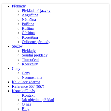
Překlady
Překládané jazyky
Angličtina
Němčina
Polština
Ruština
Čínština
Korejština
Odborné překlady
Služby
Překlady
Soudní překlady
Tlumočení
Korektury
Ceny
Ceny
Normostrana
Kalkulace zdarma
Reference
667
(667)
Kontakt/O nás
Kontakt
Jak objednat překlad
O nás
Blog