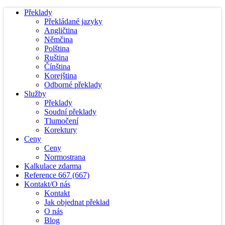
Překlady
Překládané jazyky
Angličtina
Němčina
Polština
Ruština
Čínština
Korejština
Odborné překlady
Služby
Překlady
Soudní překlady
Tlumočení
Korektury
Ceny
Ceny
Normostrana
Kalkulace zdarma
Reference
667
(667)
Kontakt/O nás
Kontakt
Jak objednat překlad
O nás
Blog