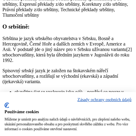
srbštiny, Expresní překlady z/do srbštiny, Korektury z/do srbštiny,
Právní překlady z/do srbštiny, Technické překlady srbštiny,
Tlumočení srbštiny
O srbštině:
Srbština je jazyk srbského obyvatelstva v Srbsku, Bosně a
Hercegovině, Černé Hoře a dalších zemích v Evropě, Americe a
Asii. V podstatě jde o jiný název pro v Srbsku užívanou variantu[2]
srbochorvatštiny, která byla úředním jazykem v Jugoslávii do roku
1992.
Spisovný srbský jazyk je založen na štokavském nářečí
srbochorvatštiny, a rozlišují se východní (ekavská) a západní
(ijekavská) varianta.
ekavština (jat se vyslovuje jako e/é) – používá se pouze v
Srbsku, kde je z velké míry převažující výslovnost (Bělehrad,
Zásady ochrany osobních údajů
Vojvodina, Kosovo, východní, centrální a jižní Srbsko).
jekavština (jat se vyslovuje jako i/je/ě) – jediná výslovnost v
Používáme cookies
Bosně a Hercegovině, Černé Hoře a Chorvatsku, v Srbsku
pouze ve západní části (pořád ustupuje pod vlivem médií)
Můžeme je umístit pro analýzu našich údajů o návštěvnících, pro zlepšení našeho webu,
ukázání personalizovaného obsahu a pro poskytnutí skvělého zážitku z webu. Pro více
informací o cookies používáme otevřené nastavení.
Zdroj:
https://cs.wikipedia.org/wiki/Srbština