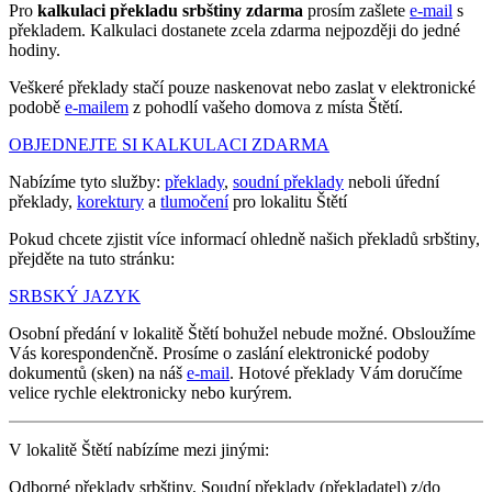
Pro
kalkulaci překladu srbštiny zdarma
prosím zašlete
e-mail
s
překladem. Kalkulaci dostanete zcela zdarma nejpozději do jedné
hodiny.
Veškeré překlady stačí pouze naskenovat nebo zaslat v elektronické
podobě
e-mailem
z pohodlí vašeho domova z místa Štětí.
OBJEDNEJTE SI KALKULACI ZDARMA
Nabízíme tyto služby:
překlady
,
soudní překlady
neboli úřední
překlady,
korektury
a
tlumočení
pro lokalitu Štětí
Pokud chcete zjistit více informací ohledně našich překladů srbštiny,
přejděte na tuto stránku:
SRBSKÝ JAZYK
Osobní předání v lokalitě Štětí bohužel nebude možné. Obsloužíme
Vás korespondenčně. Prosíme o zaslání elektronické podoby
dokumentů (sken) na náš
e-mail
. Hotové překlady Vám doručíme
velice rychle elektronicky nebo kurýrem.
V lokalitě Štětí nabízíme mezi jinými:
Odborné překlady srbštiny, Soudní překlady (překladatel) z/do