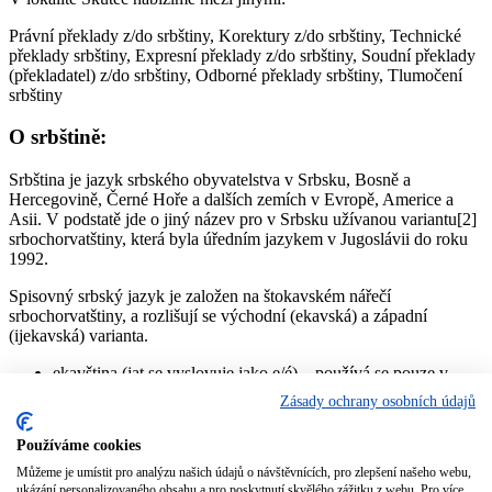
Právní překlady z/do srbštiny, Korektury z/do srbštiny, Technické
překlady srbštiny, Expresní překlady z/do srbštiny, Soudní překlady
(překladatel) z/do srbštiny, Odborné překlady srbštiny, Tlumočení
srbštiny
O srbštině:
Srbština je jazyk srbského obyvatelstva v Srbsku, Bosně a
Hercegovině, Černé Hoře a dalších zemích v Evropě, Americe a
Asii. V podstatě jde o jiný název pro v Srbsku užívanou variantu[2]
srbochorvatštiny, která byla úředním jazykem v Jugoslávii do roku
1992.
Spisovný srbský jazyk je založen na štokavském nářečí
srbochorvatštiny, a rozlišují se východní (ekavská) a západní
(ijekavská) varianta.
ekavština (jat se vyslovuje jako e/é) – používá se pouze v
Srbsku, kde je z velké míry převažující výslovnost (Bělehrad,
Zásady ochrany osobních údajů
Vojvodina, Kosovo, východní, centrální a jižní Srbsko).
jekavština (jat se vyslovuje jako i/je/ě) – jediná výslovnost v
Používáme cookies
Bosně a Hercegovině, Černé Hoře a Chorvatsku, v Srbsku
pouze ve západní části (pořád ustupuje pod vlivem médií)
Můžeme je umístit pro analýzu našich údajů o návštěvnících, pro zlepšení našeho webu,
ukázání personalizovaného obsahu a pro poskytnutí skvělého zážitku z webu. Pro více