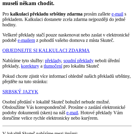
museli někam chodit.
Pro
kalkulaci překladu srbštiny zdarma
prosím zašlete
e-mail
s
překladem. Kalkulaci dostanete zcela zdarma nejpozději do jedné
hodiny.
Veškeré překlady stačí pouze naskenovat nebo zaslat v elektronické
podobě
e-mailem
z pohodlí vašeho domova z místa Skuteč.
OBJEDNEJTE SI KALKULACI ZDARMA
Nabízíme tyto služby:
překlady
,
soudní překlady
neboli úřední
překlady,
korektury
a
tlumočení
pro lokalitu Skuteč
Pokud chcete zjistit více informací ohledně našich překladů srbštiny,
přejděte na tuto stránku:
SRBSKÝ JAZYK
Osobní předání v lokalitě Skuteč bohužel nebude možné.
Obsloužíme Vás korespondenčně. Prosíme o zaslání elektronické
podoby dokumentů (sken) na náš
e-mail
. Hotové překlady Vám
doručíme velice rychle elektronicky nebo kurýrem.
V lokalitě Skuteč nabízíme mezi jinými: