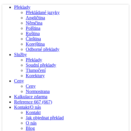
Překlady
Překládané jazyky
Angličtina
Němčina
Polština
Ruština
Čínština
Korejština
Odborné překlady
Služby
Překlady
Soudní překlady
Tlumočení
Korektury
Ceny
Ceny
Normostrana
Kalkulace zdarma
Reference
667
(667)
Kontakt/O nás
Kontakt
Jak objednat překlad
O nás
Blog