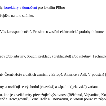
dy,
korektury
a
tlumočení
pro lokalitu Příbor
řejděte na tuto stránku:
 Vás korespondenčně. Prosíme o zaslání elektronické podoby dokumen
lady z/do srbštiny, Soudní překlady (překladatel) z/do srbštiny, Techni
ě, Černé Hoře a dalších zemích v Evropě, Americe a Asii. V podstatě j
y, a rozlišují se východní (ekavská) a západní (ijekavská) varianta.
ku, kde je z velké míry převažující výslovnost (Bělehrad, Vojvodina, Ko
v Bosně a Hercegovině, Černé Hoře a Chorvatsku, v Srbsku pouze ve zápa