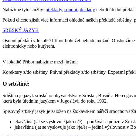
Nabízíme tyto služby:
překlady
,
soudní překlady
neboli úřední překla
Pokud chcete zjistit více informací ohledně našich překladů srbštiny, p
SRBSKÝ JAZYK
Osobní předání v lokalitě Příbor bohužel nebude možné. Obsloužíme
elektronicky nebo kurýrem.
V lokalitě Příbor nabízíme mezi jinými:
Korektury z/do srbštiny, Právní překlady z/do srbštiny, Expresní přek
O srbštině:
Srbština je jazyk srbského obyvatelstva v Srbsku, Bosně a Hercegovin
která byla úředním jazykem v Jugoslávii do roku 1992.
Spisovný srbský jazyk je založen na štokavském nářečí srbochorvatštin
ekavština (jat se vyslovuje jako e/é) – používá se pouze v Srbs
jekavština (jat se vyslovuje jako i/je/ě) – jediná výslovnost 