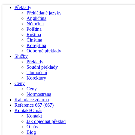
Překlady
Překládané jazyky
Angličtina
Němčina
Polština
Ruština
Čínština
Korejština
Odborné překlady
Služby
Překlady
Soudní překlady
Tlumočení
Korektury
Ceny
Ceny
Normostrana
Kalkulace zdarma
Reference
667
(667)
Kontakt/O nás
Kontakt
Jak objednat překlad
O nás
Blog