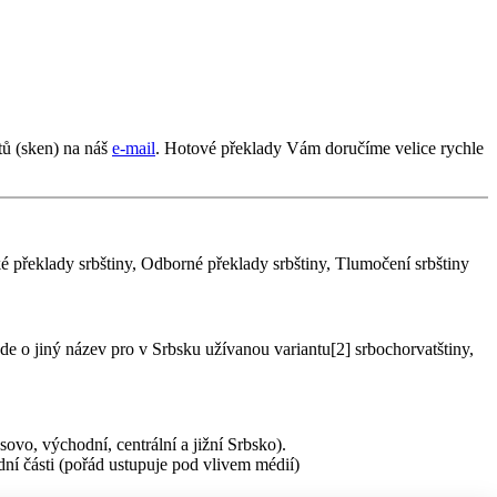
tů (sken) na náš
e-mail
. Hotové překlady Vám doručíme velice rychle
cké překlady srbštiny, Odborné překlady srbštiny, Tlumočení srbštiny
de o jiný název pro v Srbsku užívanou variantu[2] srbochorvatštiny,
sovo, východní, centrální a jižní Srbsko).
dní části (pořád ustupuje pod vlivem médií)