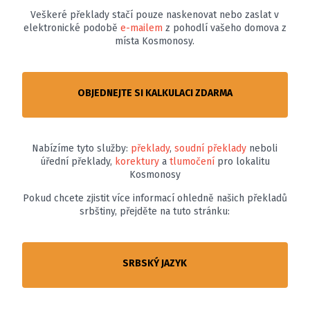
Veškeré překlady stačí pouze naskenovat nebo zaslat v
elektronické podobě
e-mailem
z pohodlí vašeho domova z
místa Kosmonosy.
OBJEDNEJTE SI KALKULACI ZDARMA
Nabízíme tyto služby:
překlady
,
soudní překlady
neboli
úřední překlady,
korektury
a
tlumočení
pro lokalitu
Kosmonosy
Pokud chcete zjistit více informací ohledně našich překladů
srbštiny, přejděte na tuto stránku:
SRBSKÝ JAZYK