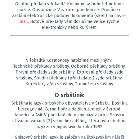
Osobní předání v lokalitě Kosmonosy bohužel nebude
možné. Obsloužíme Vás korespondenčně. Prosíme o
zaslání elektronické podoby dokumentů (sken) na náš
e-
mail
. Hotové překlady Vám doručíme velice rychle
elektronicky nebo kurýrem.
V lokalitě Kosmonosy nabízíme mezi jinými:
Technické překlady srbštiny, Odborné překlady srbštiny,
Právní překlady z/do srbštiny, Expresní překlady z/do
srbštiny, Soudní překlady (překladatel) z/do srbštiny,
Korektury z/do srbštiny, Tlumočení srbštiny
O srbštině:
Srbština je jazyk srbského obyvatelstva v Srbsku, Bosně a
Hercegovině, Černé Hoře a dalších zemích v Evropě,
Americe a Asii. V podstatě jde o jiný název pro v Srbsku
užívanou variantu[2] srbochorvatštiny, která byla úředním
jazykem v Jugoslávii do roku 1992.
Spisovný srbský jazyk je založen na štokavském nářečí