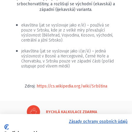
srbochorvatštiny, a rozlišují se východní (ekavská) a
západní (ijekavská) varianta.
ekavština (jat se vyslovuje jako e/é) – používá se
pouze v Srbsku, kde je z velké míry převažující
výslovnost (Bělehrad, Vojvodina, Kosovo, východní,
centrální a jižní Srbsko).
jekavština (jat se vyslovuje jako i/je/ě) – jediná
výslovnost v Bosně a Hercegovině, Černé Hoře a
Chorvatsku, v Srbsku pouze ve západní části (pořád
ustupuje pod vlivem médií)
Zdroj:
https://cs.wikipedia.org/wiki/Srbština
RYCHLÁ KALKULACE ZDARMA
Zásady ochrany osobních údajů
REFERENCE