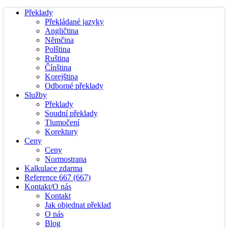
Překlady
Překládané jazyky
Angličtina
Němčina
Polština
Ruština
Čínština
Korejština
Odborné překlady
Služby
Překlady
Soudní překlady
Tlumočení
Korektury
Ceny
Ceny
Normostrana
Kalkulace zdarma
Reference
667
(667)
Kontakt/O nás
Kontakt
Jak objednat překlad
O nás
Blog