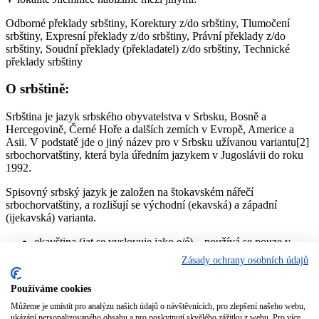
Odborné překlady srbštiny, Korektury z/do srbštiny, Tlumočení
srbštiny, Expresní překlady z/do srbštiny, Právní překlady z/do
srbštiny, Soudní překlady (překladatel) z/do srbštiny, Technické
překlady srbštiny
O srbštině:
Srbština je jazyk srbského obyvatelstva v Srbsku, Bosně a
Hercegovině, Černé Hoře a dalších zemích v Evropě, Americe a
Asii. V podstatě jde o jiný název pro v Srbsku užívanou variantu[2]
srbochorvatštiny, která byla úředním jazykem v Jugoslávii do roku
1992.
Spisovný srbský jazyk je založen na štokavském nářečí
srbochorvatštiny, a rozlišují se východní (ekavská) a západní
(ijekavská) varianta.
ekavština (jat se vyslovuje jako e/é) – používá se pouze v
Srbsku, kde je z velké míry převažující výslovnost (Bělehrad,
Zásady ochrany osobních údajů
Vojvodina, Kosovo, východní, centrální a jižní Srbsko).
jekavština (jat se vyslovuje jako i/je/ě) – jediná výslovnost v
Používáme cookies
Bosně a Hercegovině, Černé Hoře a Chorvatsku, v Srbsku
pouze ve západní části (pořád ustupuje pod vlivem médií)
Můžeme je umístit pro analýzu našich údajů o návštěvnících, pro zlepšení našeho webu,
ukázání personalizovaného obsahu a pro poskytnutí skvělého zážitku z webu. Pro více