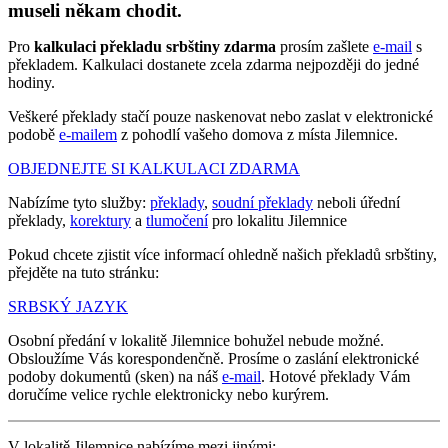
museli někam chodit.
Pro
kalkulaci překladu srbštiny zdarma
prosím zašlete
e-mail
s
překladem. Kalkulaci dostanete zcela zdarma nejpozději do jedné
hodiny.
Veškeré překlady stačí pouze naskenovat nebo zaslat v elektronické
podobě
e-mailem
z pohodlí vašeho domova z místa Jilemnice.
OBJEDNEJTE SI KALKULACI ZDARMA
Nabízíme tyto služby:
překlady
,
soudní překlady
neboli úřední
překlady,
korektury
a
tlumočení
pro lokalitu Jilemnice
Pokud chcete zjistit více informací ohledně našich překladů srbštiny,
přejděte na tuto stránku:
SRBSKÝ JAZYK
Osobní předání v lokalitě Jilemnice bohužel nebude možné.
Obsloužíme Vás korespondenčně. Prosíme o zaslání elektronické
podoby dokumentů (sken) na náš
e-mail
. Hotové překlady Vám
doručíme velice rychle elektronicky nebo kurýrem.
V lokalitě Jilemnice nabízíme mezi jinými: