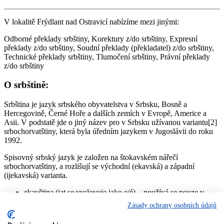
V lokalitě Frýdlant nad Ostravicí nabízíme mezi jinými:
Odborné překlady srbštiny, Korektury z/do srbštiny, Expresní
překlady z/do srbštiny, Soudní překlady (překladatel) z/do srbštiny,
Technické překlady srbštiny, Tlumočení srbštiny, Právní překlady
z/do srbštiny
O srbštině:
Srbština je jazyk srbského obyvatelstva v Srbsku, Bosně a
Hercegovině, Černé Hoře a dalších zemích v Evropě, Americe a
Asii. V podstatě jde o jiný název pro v Srbsku užívanou variantu[2]
srbochorvatštiny, která byla úředním jazykem v Jugoslávii do roku
1992.
Spisovný srbský jazyk je založen na štokavském nářečí
srbochorvatštiny, a rozlišují se východní (ekavská) a západní
(ijekavská) varianta.
ekavština (jat se vyslovuje jako e/é) – používá se pouze v
Srbsku, kde je z velké míry převažující výslovnost (Bělehrad,
Zásady ochrany osobních údajů
Vojvodina, Kosovo, východní, centrální a jižní Srbsko).
jekavština (jat se vyslovuje jako i/je/ě) – jediná výslovnost v