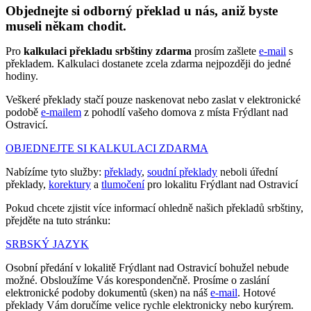
Objednejte si odborný překlad u nás, aniž byste
museli někam chodit.
Pro
kalkulaci překladu srbštiny zdarma
prosím zašlete
e-mail
s
překladem. Kalkulaci dostanete zcela zdarma nejpozději do jedné
hodiny.
Veškeré překlady stačí pouze naskenovat nebo zaslat v elektronické
podobě
e-mailem
z pohodlí vašeho domova z místa Frýdlant nad
Ostravicí.
OBJEDNEJTE SI KALKULACI ZDARMA
Nabízíme tyto služby:
překlady
,
soudní překlady
neboli úřední
překlady,
korektury
a
tlumočení
pro lokalitu Frýdlant nad Ostravicí
Pokud chcete zjistit více informací ohledně našich překladů srbštiny,
přejděte na tuto stránku:
SRBSKÝ JAZYK
Osobní předání v lokalitě Frýdlant nad Ostravicí bohužel nebude
možné. Obsloužíme Vás korespondenčně. Prosíme o zaslání
elektronické podoby dokumentů (sken) na náš
e-mail
. Hotové
překlady Vám doručíme velice rychle elektronicky nebo kurýrem.