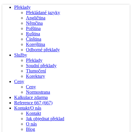
Překlady
Překládané jazyky
Angličtina
Němčina
Polština
Ruština
Čínština
Korejština
Odborné překlady
Služby
Překlady
Soudní překlady
Tlumočení
Korektury
Ceny
Ceny
Normostrana
Kalkulace zdarma
Reference
667
(667)
Kontakt/O nás
Kontakt
Jak objednat překlad
O nás
Blog