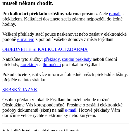
museli někam chodit.
Pro
kalkulaci překladu srbštiny zdarma
prosím zašlete
e-mail
s
překladem. Kalkulaci dostanete zcela zdarma nejpozději do jedné
hodiny.
Veškeré překlady stačí pouze naskenovat nebo zaslat v elektronické
podobě
e-mailem
z pohodlí vašeho domova z místa Frýdlant.
OBJEDNEJTE SI KALKULACI ZDARMA
Nabízíme tyto služby:
překlady
,
soudní překlady
neboli úřední
překlady,
korektury
a
tlumočení
pro lokalitu Frýdlant
Pokud chcete zjistit více informací ohledně našich překladů srbštiny,
přejděte na tuto stránku:
SRBSKÝ JAZYK
Osobní předání v lokalitě Frýdlant bohužel nebude možné.
Obsloužíme Vás korespondenčně. Prosíme o zaslání elektronické
podoby dokumentů (sken) na náš
e-mail
. Hotové překlady Vám
doručíme velice rychle elektronicky nebo kurýrem.
V lokalitě Frýdlant nabízíme mezi jinými: