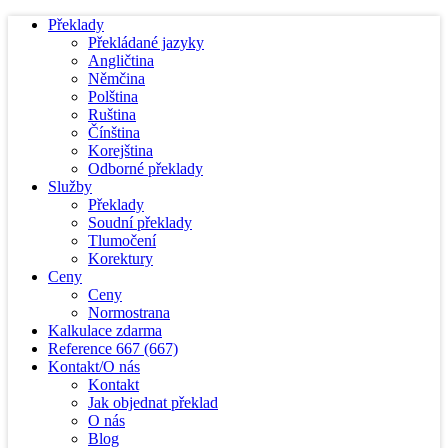
Překlady
Překládané jazyky
Angličtina
Němčina
Polština
Ruština
Čínština
Korejština
Odborné překlady
Služby
Překlady
Soudní překlady
Tlumočení
Korektury
Ceny
Ceny
Normostrana
Kalkulace zdarma
Reference
667
(667)
Kontakt/O nás
Kontakt
Jak objednat překlad
O nás
Blog