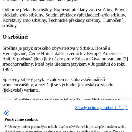
Odborné překlady srbštiny, Expresní překlady z/do srbštiny, Právní
překlady z/do srbštiny, Soudní překlady (překladatel) z/do srbštiny,
Korektury z/do srbštiny, Technické překlady srbštiny, Tlumočení
srbštiny
O srbštině:
Srbština je jazyk srbského obyvatelstva v Srbsku, Bosně a
Hercegovině, Černé Hoře a dalších zemích v Evropě, Americe a
Asii. V podstatě jde o jiný název pro v Srbsku užívanou variantu[2]
srbochorvatštiny, která byla úředním jazykem v Jugoslávii do roku
1992.
Spisovný srbský jazyk je založen na štokavském nářečí
srbochorvatštiny, a rozlišují se východní (ekavská) a západní
(ijekavská) varianta.
ekavština (jat se vyslovuje jako e/é) – používá se pouze v
Srbsku, kde je z velké míry převažující výslovnost (Bělehrad,
Zásady ochrany osobních údajů
Vojvodina, Kosovo, východní, centrální a jižní Srbsko).
jekavština (jat se vyslovuje jako i/je/ě) – jediná výslovnost v
Používáme cookies
Bosně a Hercegovině, Černé Hoře a Chorvatsku, v Srbsku
pouze ve západní části (pořád ustupuje pod vlivem médií)
Můžeme je umístit pro analýzu našich údajů o návštěvnících, pro zlepšení našeho webu,
ukázání personalizovaného obsahu a pro poskytnutí skvělého zážitku z webu. Pro více