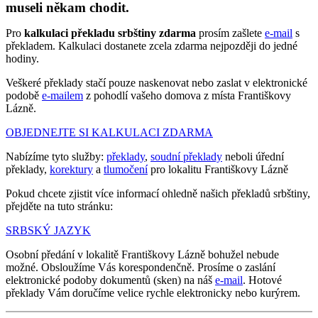
museli někam chodit.
Pro
kalkulaci překladu srbštiny zdarma
prosím zašlete
e-mail
s
překladem. Kalkulaci dostanete zcela zdarma nejpozději do jedné
hodiny.
Veškeré překlady stačí pouze naskenovat nebo zaslat v elektronické
podobě
e-mailem
z pohodlí vašeho domova z místa Františkovy
Lázně.
OBJEDNEJTE SI KALKULACI ZDARMA
Nabízíme tyto služby:
překlady
,
soudní překlady
neboli úřední
překlady,
korektury
a
tlumočení
pro lokalitu Františkovy Lázně
Pokud chcete zjistit více informací ohledně našich překladů srbštiny,
přejděte na tuto stránku:
SRBSKÝ JAZYK
Osobní předání v lokalitě Františkovy Lázně bohužel nebude
možné. Obsloužíme Vás korespondenčně. Prosíme o zaslání
elektronické podoby dokumentů (sken) na náš
e-mail
. Hotové
překlady Vám doručíme velice rychle elektronicky nebo kurýrem.