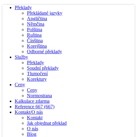
Překlady
Překládané jazyky
Angličtina
Němčina
Polština
Ruština
Čínština
Korejština
Odborné překlady
Služby
Překlady
Soudní překlady
Tlumočení
Korektury
Ceny
Ceny
Normostrana
Kalkulace zdarma
Reference
667
(667)
Kontakt/O nás
Kontakt
Jak objednat překlad
O nás
Blog