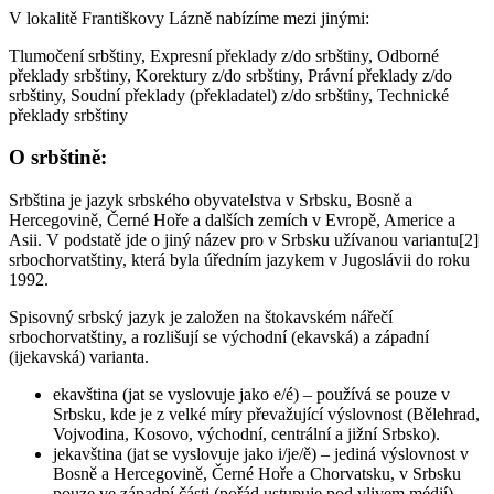
V lokalitě Františkovy Lázně nabízíme mezi jinými:
Tlumočení srbštiny, Expresní překlady z/do srbštiny, Odborné
překlady srbštiny, Korektury z/do srbštiny, Právní překlady z/do
srbštiny, Soudní překlady (překladatel) z/do srbštiny, Technické
překlady srbštiny
O srbštině:
Srbština je jazyk srbského obyvatelstva v Srbsku, Bosně a
Hercegovině, Černé Hoře a dalších zemích v Evropě, Americe a
Asii. V podstatě jde o jiný název pro v Srbsku užívanou variantu[2]
srbochorvatštiny, která byla úředním jazykem v Jugoslávii do roku
1992.
Spisovný srbský jazyk je založen na štokavském nářečí
srbochorvatštiny, a rozlišují se východní (ekavská) a západní
(ijekavská) varianta.
ekavština (jat se vyslovuje jako e/é) – používá se pouze v
Srbsku, kde je z velké míry převažující výslovnost (Bělehrad,
Vojvodina, Kosovo, východní, centrální a jižní Srbsko).
jekavština (jat se vyslovuje jako i/je/ě) – jediná výslovnost v
Bosně a Hercegovině, Černé Hoře a Chorvatsku, v Srbsku
pouze ve západní části (pořád ustupuje pod vlivem médií)