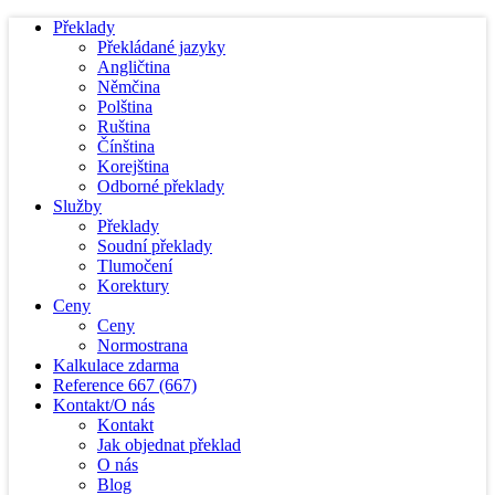
Překlady
Překládané jazyky
Angličtina
Němčina
Polština
Ruština
Čínština
Korejština
Odborné překlady
Služby
Překlady
Soudní překlady
Tlumočení
Korektury
Ceny
Ceny
Normostrana
Kalkulace zdarma
Reference
667
(667)
Kontakt/O nás
Kontakt
Jak objednat překlad
O nás
Blog