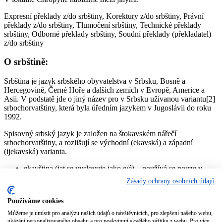
Expresní překlady z/do srbštiny, Korektury z/do srbštiny, Právní
překlady z/do srbštiny, Tlumočení srbštiny, Technické překlady
srbštiny, Odborné překlady srbštiny, Soudní překlady (překladatel)
z/do srbštiny
O srbštině:
Srbština je jazyk srbského obyvatelstva v Srbsku, Bosně a
Hercegovině, Černé Hoře a dalších zemích v Evropě, Americe a
Asii. V podstatě jde o jiný název pro v Srbsku užívanou variantu[2]
srbochorvatštiny, která byla úředním jazykem v Jugoslávii do roku
1992.
Spisovný srbský jazyk je založen na štokavském nářečí
srbochorvatštiny, a rozlišují se východní (ekavská) a západní
(ijekavská) varianta.
ekavština (jat se vyslovuje jako e/é) – používá se pouze v
Srbsku, kde je z velké míry převažující výslovnost (Bělehrad,
Zásady ochrany osobních údajů
Vojvodina, Kosovo, východní, centrální a jižní Srbsko).
jekavština (jat se vyslovuje jako i/je/ě) – jediná výslovnost v
Používáme cookies
Bosně a Hercegovině, Černé Hoře a Chorvatsku, v Srbsku
pouze ve západní části (pořád ustupuje pod vlivem médií)
Můžeme je umístit pro analýzu našich údajů o návštěvnících, pro zlepšení našeho webu,
ukázání personalizovaného obsahu a pro poskytnutí skvělého zážitku z webu. Pro více