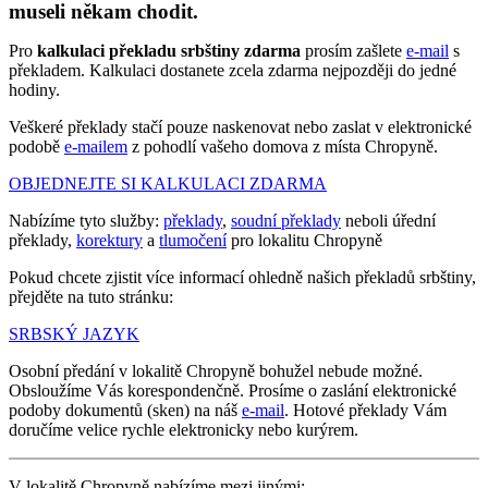
museli někam chodit.
Pro
kalkulaci překladu srbštiny zdarma
prosím zašlete
e-mail
s
překladem. Kalkulaci dostanete zcela zdarma nejpozději do jedné
hodiny.
Veškeré překlady stačí pouze naskenovat nebo zaslat v elektronické
podobě
e-mailem
z pohodlí vašeho domova z místa Chropyně.
OBJEDNEJTE SI KALKULACI ZDARMA
Nabízíme tyto služby:
překlady
,
soudní překlady
neboli úřední
překlady,
korektury
a
tlumočení
pro lokalitu Chropyně
Pokud chcete zjistit více informací ohledně našich překladů srbštiny,
přejděte na tuto stránku:
SRBSKÝ JAZYK
Osobní předání v lokalitě Chropyně bohužel nebude možné.
Obsloužíme Vás korespondenčně. Prosíme o zaslání elektronické
podoby dokumentů (sken) na náš
e-mail
. Hotové překlady Vám
doručíme velice rychle elektronicky nebo kurýrem.
V lokalitě Chropyně nabízíme mezi jinými: