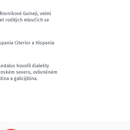
Rovníkové Guineji, velmi
et rodilých mluvčích se
spania Citerior a Hispania
Andalus hovořil dialekty
ťanském severu, ovlivněném
ina a galicijština.