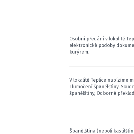
Osobní předání v lokalitě T
elektronické podoby dokume
kurýrem.
V lokalitě Teplice nabízíme me
Tlumočení španělštiny, Soudn
španělštiny, Odborné překlad
Španělština (neboli kastilšti