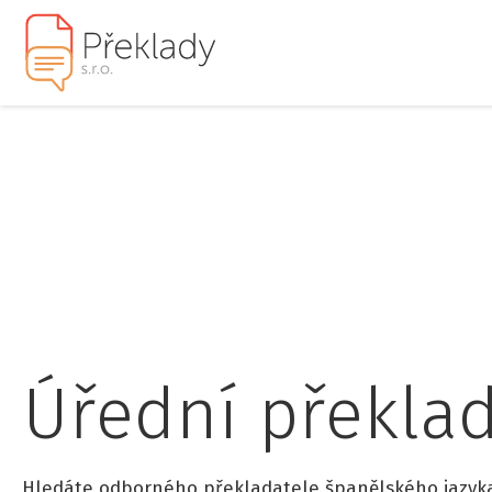
Úřední překlad
Hledáte odborného překladatele španělského jazyka?