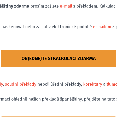
ělštiny zdarma
prosím zašlete
e-mail
s překladem. Kalkulac
e naskenovat nebo zaslat v elektronické podobě
e-mailem
z 
OBJEDNEJTE SI KALKULACI ZDARMA
dy
,
soudní překlady
neboli úřední překlady,
korektury
a
tlum
ormací ohledně našich překladů španělštiny, přejděte na tuto 