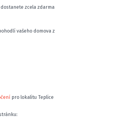
i dostanete zcela zdarma
pohodlí vašeho domova z
očení
pro lokalitu Teplice
stránku: