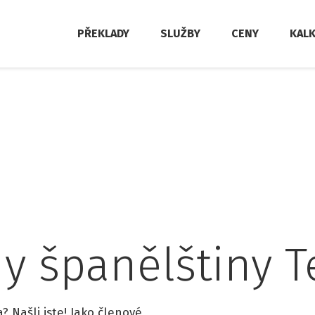
PŘEKLADY
SLUŽBY
CENY
KAL
y španělštiny T
 Našli jste! Jako členové