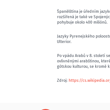
Španělština je úředním jazyke
rozšířená je také ve Spojenýc
pohybuje okolo 400 miliónů.
Jazyky Pyrenejského poloostro
Ulterior.
Po vpádu Arabů v 8. století s
ovlivněnými arabštinou, kte
gótskou kulturou, se kromě ka
Zdroj:
https://cs.wikipedia.o