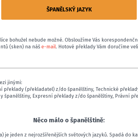
ŠPANĚLSKÝ JAZYK
eplice bohužel nebude možné. Obsloužíme Vás korespondenčně
ntů (sken) na náš
e-mail
. Hotové překlady Vám doručíme vel
zi jinými:
í překlady (překladatel) z/do španělštiny, Technické překlad
y španělštiny, Expresní překlady z/do španělštiny, Právní př
Něco málo o španělštině:
na) je jeden z nejrozšířenějších světových jazyků. Spadá do 