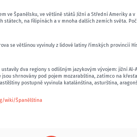
m ve Španělsku, ve většině států Jižní a Střední Ameriky a v 
h státech, na Filipínách a v mnoha dalších zemích světa. Poč
va se většinou vyvinuly z lidové latiny římských provincií Hi
e ustavily dva regiony s odlišným jazykovým vývojem: jižní Al-
ré jsou shrnovány pod pojem mozarabština, zatímco na křes
stilštiny postupně vyvinula katalánština, asturština, aragonšt
rg/wiki/Španělština