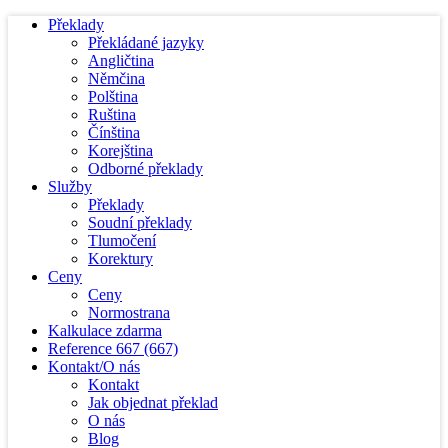
Překlady
Překládané jazyky
Angličtina
Němčina
Polština
Ruština
Čínština
Korejština
Odborné překlady
Služby
Překlady
Soudní překlady
Tlumočení
Korektury
Ceny
Ceny
Normostrana
Kalkulace zdarma
Reference
667
(667)
Kontakt/O nás
Kontakt
Jak objednat překlad
O nás
Blog