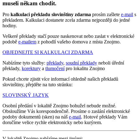
museli někam chodit.
Pro
kalkulaci překladu slovinštiny zdarma
prosím zašlete
e-mail
s
překladem. Kalkulaci dostanete zcela zdarma nejpozději do jedné
hodiny.
Veškeré překlady stačí pouze naskenovat nebo zaslat v elektronické
podobě
e-mailem
z pohodlí vašeho domova z místa Znojmo.
OBJEDNEJTE SI KALKULACI ZDARMA
Nabízíme tyto služby:
překlady
,
soudní překlady
neboli úřední
překlady,
korektury
a
tlumočení
pro lokalitu Znojmo
Pokud chcete zjistit více informací ohledně našich překladů
slovinštiny, přejděte na tuto stránku:
SLOVINSKÝ JAZYK
Osobní předání v lokalitě Znojmo bohužel nebude možné.
Obsloužíme Vás korespondenčně. Prosíme o zaslání elektronické
podoby dokumentů (sken) na náš
e-mail
. Hotové překlady Vám
doručíme velice rychle elektronicky nebo kurýrem.
V lokalitě Znojmo nabízíme mezi jinými: