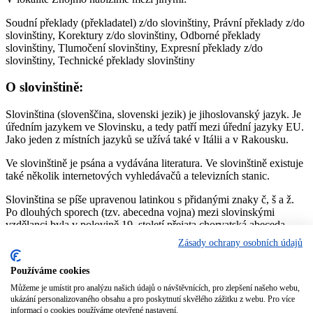
Soudní překlady (překladatel) z/do slovinštiny, Právní překlady z/do
slovinštiny, Korektury z/do slovinštiny, Odborné překlady
slovinštiny, Tlumočení slovinštiny, Expresní překlady z/do
slovinštiny, Technické překlady slovinštiny
O slovinštině:
Slovinština (slovenščina, slovenski jezik) je jihoslovanský jazyk. Je
úředním jazykem ve Slovinsku, a tedy patří mezi úřední jazyky EU.
Jako jeden z místních jazyků se užívá také v Itálii a v Rakousku.
Ve slovinštině je psána a vydávána literatura. Ve slovinštině existuje
také několik internetových vyhledávačů a televizních stanic.
Slovinština se píše upravenou latinkou s přidanými znaky č, š a ž.
Po dlouhých sporech (tzv. abecedna vojna) mezi slovinskými
vzdělanci byla v polovině 19. století přejata chorvatská abeceda
Ljudevita Gaje, ze které byly odstraněny znaky, které slovinština
Zásady ochrany osobních údajů
nepoužívá. Ta nahradila předchozí tzv. metelčici a bohoričici, tedy
písma, která nepoužívala diakritiku, ale pokoušela se hlásky, které
Používáme cookies
nemají v latince ekvivalent, nahradit zcela novými znaky – mnohdy
výpůjčkami z cyrilice nebo tvorbou ligatur písmen latinky.
Můžeme je umístit pro analýzu našich údajů o návštěvnících, pro zlepšení našeho webu,
ukázání personalizovaného obsahu a pro poskytnutí skvělého zážitku z webu. Pro více
informací o cookies používáme otevřené nastavení.
Zdroj:
https://cs.wikipedia.org/wiki/Slovinština