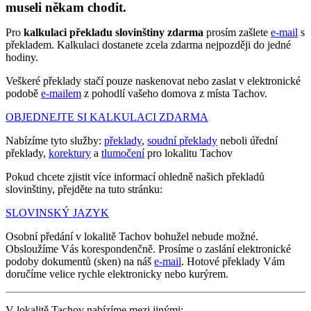
museli někam chodit.
Pro
kalkulaci překladu slovinštiny zdarma
prosím zašlete
e-mail
s
překladem. Kalkulaci dostanete zcela zdarma nejpozději do jedné
hodiny.
Veškeré překlady stačí pouze naskenovat nebo zaslat v elektronické
podobě
e-mailem
z pohodlí vašeho domova z místa Tachov.
OBJEDNEJTE SI KALKULACI ZDARMA
Nabízíme tyto služby:
překlady
,
soudní překlady
neboli úřední
překlady,
korektury
a
tlumočení
pro lokalitu Tachov
Pokud chcete zjistit více informací ohledně našich překladů
slovinštiny, přejděte na tuto stránku:
SLOVINSKÝ JAZYK
Osobní předání v lokalitě Tachov bohužel nebude možné.
Obsloužíme Vás korespondenčně. Prosíme o zaslání elektronické
podoby dokumentů (sken) na náš
e-mail
. Hotové překlady Vám
doručíme velice rychle elektronicky nebo kurýrem.
V lokalitě Tachov nabízíme mezi jinými: