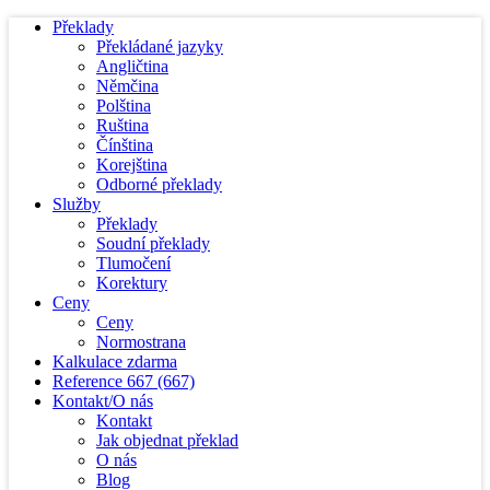
Překlady
Překládané jazyky
Angličtina
Němčina
Polština
Ruština
Čínština
Korejština
Odborné překlady
Služby
Překlady
Soudní překlady
Tlumočení
Korektury
Ceny
Ceny
Normostrana
Kalkulace zdarma
Reference
667
(667)
Kontakt/O nás
Kontakt
Jak objednat překlad
O nás
Blog