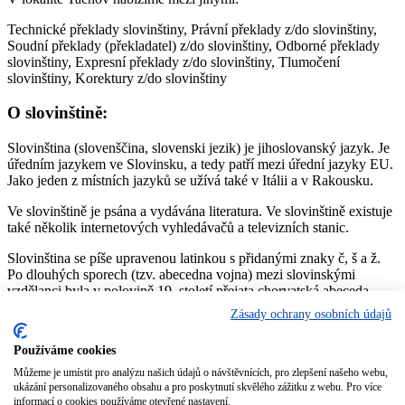
Technické překlady slovinštiny, Právní překlady z/do slovinštiny,
Soudní překlady (překladatel) z/do slovinštiny, Odborné překlady
slovinštiny, Expresní překlady z/do slovinštiny, Tlumočení
slovinštiny, Korektury z/do slovinštiny
O slovinštině:
Slovinština (slovenščina, slovenski jezik) je jihoslovanský jazyk. Je
úředním jazykem ve Slovinsku, a tedy patří mezi úřední jazyky EU.
Jako jeden z místních jazyků se užívá také v Itálii a v Rakousku.
Ve slovinštině je psána a vydávána literatura. Ve slovinštině existuje
také několik internetových vyhledávačů a televizních stanic.
Slovinština se píše upravenou latinkou s přidanými znaky č, š a ž.
Po dlouhých sporech (tzv. abecedna vojna) mezi slovinskými
vzdělanci byla v polovině 19. století přejata chorvatská abeceda
Ljudevita Gaje, ze které byly odstraněny znaky, které slovinština
Zásady ochrany osobních údajů
nepoužívá. Ta nahradila předchozí tzv. metelčici a bohoričici, tedy
písma, která nepoužívala diakritiku, ale pokoušela se hlásky, které
Používáme cookies
nemají v latince ekvivalent, nahradit zcela novými znaky – mnohdy
výpůjčkami z cyrilice nebo tvorbou ligatur písmen latinky.
Můžeme je umístit pro analýzu našich údajů o návštěvnících, pro zlepšení našeho webu,
ukázání personalizovaného obsahu a pro poskytnutí skvělého zážitku z webu. Pro více
informací o cookies používáme otevřené nastavení.
Zdroj:
https://cs.wikipedia.org/wiki/Slovinština