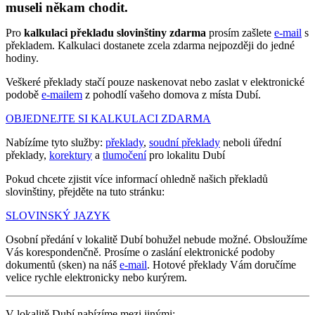
museli někam chodit.
Pro
kalkulaci překladu slovinštiny zdarma
prosím zašlete
e-mail
s
překladem. Kalkulaci dostanete zcela zdarma nejpozději do jedné
hodiny.
Veškeré překlady stačí pouze naskenovat nebo zaslat v elektronické
podobě
e-mailem
z pohodlí vašeho domova z místa Dubí.
OBJEDNEJTE SI KALKULACI ZDARMA
Nabízíme tyto služby:
překlady
,
soudní překlady
neboli úřední
překlady,
korektury
a
tlumočení
pro lokalitu Dubí
Pokud chcete zjistit více informací ohledně našich překladů
slovinštiny, přejděte na tuto stránku:
SLOVINSKÝ JAZYK
Osobní předání v lokalitě Dubí bohužel nebude možné. Obsloužíme
Vás korespondenčně. Prosíme o zaslání elektronické podoby
dokumentů (sken) na náš
e-mail
. Hotové překlady Vám doručíme
velice rychle elektronicky nebo kurýrem.
V lokalitě Dubí nabízíme mezi jinými: