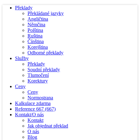
Překlady
Překládané jazyky
Angličtina
Němčina
Polština
Ruština
Čínština
Korejština
Odborné překlady
Služby
Překlady
Soudní překlady
Tlumočení
Korektury
Ceny
Ceny
Normostrana
Kalkulace zdarma
Reference
667
(667)
Kontakt/O nás
Kontakt
Jak objednat překlad
O nás
Blog