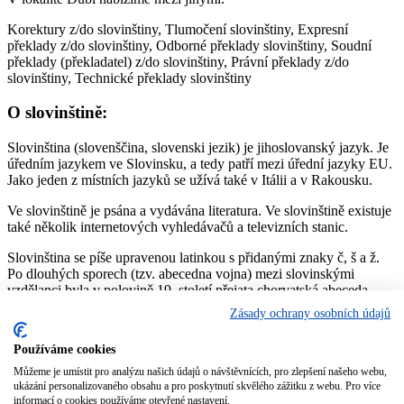
Korektury z/do slovinštiny, Tlumočení slovinštiny, Expresní
překlady z/do slovinštiny, Odborné překlady slovinštiny, Soudní
překlady (překladatel) z/do slovinštiny, Právní překlady z/do
slovinštiny, Technické překlady slovinštiny
O slovinštině:
Slovinština (slovenščina, slovenski jezik) je jihoslovanský jazyk. Je
úředním jazykem ve Slovinsku, a tedy patří mezi úřední jazyky EU.
Jako jeden z místních jazyků se užívá také v Itálii a v Rakousku.
Ve slovinštině je psána a vydávána literatura. Ve slovinštině existuje
také několik internetových vyhledávačů a televizních stanic.
Slovinština se píše upravenou latinkou s přidanými znaky č, š a ž.
Po dlouhých sporech (tzv. abecedna vojna) mezi slovinskými
vzdělanci byla v polovině 19. století přejata chorvatská abeceda
Ljudevita Gaje, ze které byly odstraněny znaky, které slovinština
Zásady ochrany osobních údajů
nepoužívá. Ta nahradila předchozí tzv. metelčici a bohoričici, tedy
písma, která nepoužívala diakritiku, ale pokoušela se hlásky, které
Používáme cookies
nemají v latince ekvivalent, nahradit zcela novými znaky – mnohdy
výpůjčkami z cyrilice nebo tvorbou ligatur písmen latinky.
Můžeme je umístit pro analýzu našich údajů o návštěvnících, pro zlepšení našeho webu,
ukázání personalizovaného obsahu a pro poskytnutí skvělého zážitku z webu. Pro více
informací o cookies používáme otevřené nastavení.
Zdroj:
https://cs.wikipedia.org/wiki/Slovinština