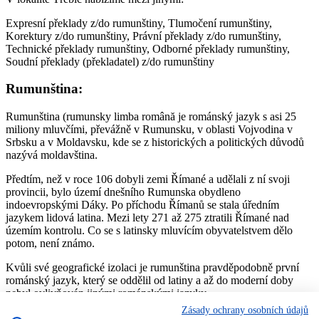
Expresní překlady z/do rumunštiny, Tlumočení rumunštiny,
Korektury z/do rumunštiny, Právní překlady z/do rumunštiny,
Technické překlady rumunštiny, Odborné překlady rumunštiny,
Soudní překlady (překladatel) z/do rumunštiny
Rumunština:
Rumunština (rumunsky limba română je románský jazyk s asi 25
miliony mluvčími, převážně v Rumunsku, v oblasti Vojvodina v
Srbsku a v Moldavsku, kde se z historických a politických důvodů
nazývá moldavština.
Předtím, než v roce 106 dobyli zemi Římané a udělali z ní svoji
provincii, bylo území dnešního Rumunska obydleno
indoevropskými Dáky. Po příchodu Římanů se stala úředním
jazykem lidová latina. Mezi lety 271 až 275 ztratili Římané nad
územím kontrolu. Co se s latinsky mluvícím obyvatelstvem dělo
potom, není známo.
Kvůli své geografické izolaci je rumunština pravděpodobně první
románský jazyk, který se oddělil od latiny a až do moderní doby
nebyl ovlivňován jinými románskými jazyky.
Zásady ochrany osobních údajů
Jmenná morfologie rumunštiny je oproti ostatním románským