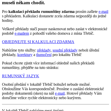
museli někam chodit.
Pro
kalkulaci překladu rumunštiny zdarma
prosím zašlete
e-mail
s překladem. Kalkulaci dostanete zcela zdarma nejpozději do jedné
hodiny.
Veškeré překlady stačí pouze naskenovat nebo zaslat v elektronické
podobě
e-mailem
z pohodlí vašeho domova z místa Třebíč.
OBJEDNEJTE SI KALKULACI ZDARMA
Nabízíme tyto služby:
překlady
,
soudní překlady
neboli úřední
překlady,
korektury
a
tlumočení
pro lokalitu Třebíč
Pokud chcete zjistit více informací ohledně našich překladů
rumunštiny, přejděte na tuto stránku:
RUMUNSKÝ JAZYK
Osobní předání v lokalitě Třebíč bohužel nebude možné.
Obsloužíme Vás korespondenčně. Prosíme o zaslání elektronické
podoby dokumentů (sken) na náš
e-mail
. Hotové překlady Vám
doručíme velice rychle elektronicky nebo kurýrem.
V lokalitě Třebíč nabízíme mezi jinými: