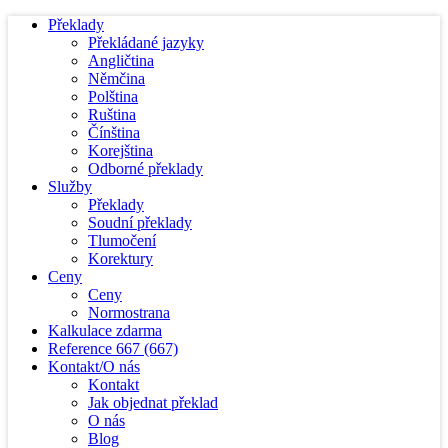
Překlady
Překládané jazyky
Angličtina
Němčina
Polština
Ruština
Čínština
Korejština
Odborné překlady
Služby
Překlady
Soudní překlady
Tlumočení
Korektury
Ceny
Ceny
Normostrana
Kalkulace zdarma
Reference
667
(667)
Kontakt/O nás
Kontakt
Jak objednat překlad
O nás
Blog