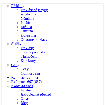
Překlady
Překládané jazyky
Angličtina
Němčina
Polština
Ruština
Čínština
Korejština
Odborné překlady
Služby
Překlady
Soudní překlady
Tlumočení
Korektury
Ceny
Ceny
Normostrana
Kalkulace zdarma
Reference
667
(667)
Kontakt/O nás
Kontakt
Jak objednat překlad
O nás
Blog