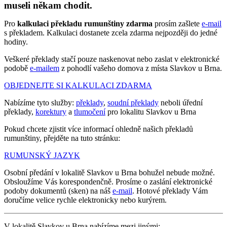
museli někam chodit.
Pro
kalkulaci překladu rumunštiny zdarma
prosím zašlete
e-mail
s překladem. Kalkulaci dostanete zcela zdarma nejpozději do jedné
hodiny.
Veškeré překlady stačí pouze naskenovat nebo zaslat v elektronické
podobě
e-mailem
z pohodlí vašeho domova z místa Slavkov u Brna.
OBJEDNEJTE SI KALKULACI ZDARMA
Nabízíme tyto služby:
překlady
,
soudní překlady
neboli úřední
překlady,
korektury
a
tlumočení
pro lokalitu Slavkov u Brna
Pokud chcete zjistit více informací ohledně našich překladů
rumunštiny, přejděte na tuto stránku:
RUMUNSKÝ JAZYK
Osobní předání v lokalitě Slavkov u Brna bohužel nebude možné.
Obsloužíme Vás korespondenčně. Prosíme o zaslání elektronické
podoby dokumentů (sken) na náš
e-mail
. Hotové překlady Vám
doručíme velice rychle elektronicky nebo kurýrem.
V lokalitě Slavkov u Brna nabízíme mezi jinými: