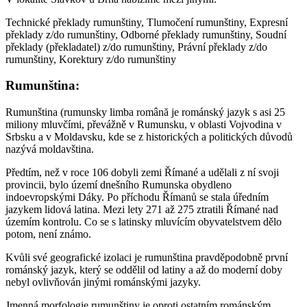
Technické překlady rumunštiny, Tlumočení rumunštiny, Expresní
překlady z/do rumunštiny, Odborné překlady rumunštiny, Soudní
překlady (překladatel) z/do rumunštiny, Právní překlady z/do
rumunštiny, Korektury z/do rumunštiny
Rumunština:
Rumunština (rumunsky limba română je románský jazyk s asi 25
miliony mluvčími, převážně v Rumunsku, v oblasti Vojvodina v
Srbsku a v Moldavsku, kde se z historických a politických důvodů
nazývá moldavština.
Předtím, než v roce 106 dobyli zemi Římané a udělali z ní svoji
provincii, bylo území dnešního Rumunska obydleno
indoevropskými Dáky. Po příchodu Římanů se stala úředním
jazykem lidová latina. Mezi lety 271 až 275 ztratili Římané nad
územím kontrolu. Co se s latinsky mluvícím obyvatelstvem dělo
potom, není známo.
Kvůli své geografické izolaci je rumunština pravděpodobně první
románský jazyk, který se oddělil od latiny a až do moderní doby
nebyl ovlivňován jinými románskými jazyky.
Jmenná morfologie rumunštiny je oproti ostatním románským