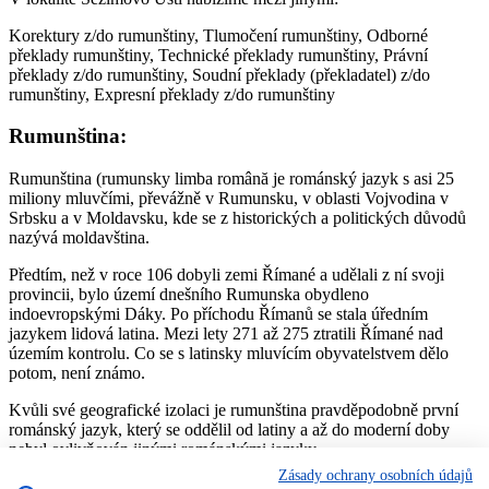
Korektury z/do rumunštiny, Tlumočení rumunštiny, Odborné
překlady rumunštiny, Technické překlady rumunštiny, Právní
překlady z/do rumunštiny, Soudní překlady (překladatel) z/do
rumunštiny, Expresní překlady z/do rumunštiny
Rumunština:
Rumunština (rumunsky limba română je románský jazyk s asi 25
miliony mluvčími, převážně v Rumunsku, v oblasti Vojvodina v
Srbsku a v Moldavsku, kde se z historických a politických důvodů
nazývá moldavština.
Předtím, než v roce 106 dobyli zemi Římané a udělali z ní svoji
provincii, bylo území dnešního Rumunska obydleno
indoevropskými Dáky. Po příchodu Římanů se stala úředním
jazykem lidová latina. Mezi lety 271 až 275 ztratili Římané nad
územím kontrolu. Co se s latinsky mluvícím obyvatelstvem dělo
potom, není známo.
Kvůli své geografické izolaci je rumunština pravděpodobně první
románský jazyk, který se oddělil od latiny a až do moderní doby
nebyl ovlivňován jinými románskými jazyky.
Zásady ochrany osobních údajů
Jmenná morfologie rumunštiny je oproti ostatním románským