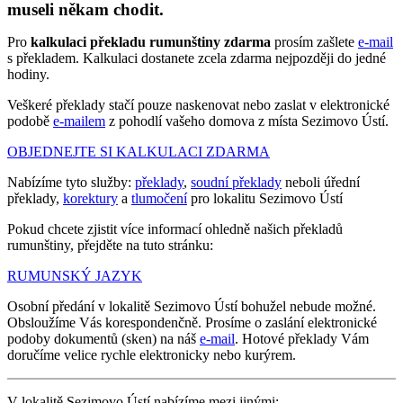
museli někam chodit.
Pro
kalkulaci překladu rumunštiny zdarma
prosím zašlete
e-mail
s překladem. Kalkulaci dostanete zcela zdarma nejpozději do jedné
hodiny.
Veškeré překlady stačí pouze naskenovat nebo zaslat v elektronické
podobě
e-mailem
z pohodlí vašeho domova z místa Sezimovo Ústí.
OBJEDNEJTE SI KALKULACI ZDARMA
Nabízíme tyto služby:
překlady
,
soudní překlady
neboli úřední
překlady,
korektury
a
tlumočení
pro lokalitu Sezimovo Ústí
Pokud chcete zjistit více informací ohledně našich překladů
rumunštiny, přejděte na tuto stránku:
RUMUNSKÝ JAZYK
Osobní předání v lokalitě Sezimovo Ústí bohužel nebude možné.
Obsloužíme Vás korespondenčně. Prosíme o zaslání elektronické
podoby dokumentů (sken) na náš
e-mail
. Hotové překlady Vám
doručíme velice rychle elektronicky nebo kurýrem.
V lokalitě Sezimovo Ústí nabízíme mezi jinými: