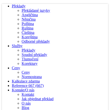
Překlady
Překládané jazyky
Angličtina
Němčina
Polština
Ruština
Čínština
Korejština
Odborné překlady
Služby
Překlady
Soudní překlady
Tlumočení
Korektury
Ceny
Ceny
Normostrana
Kalkulace zdarma
Reference
667
(667)
Kontakt/O nás
Kontakt
Jak objednat překlad
O nás
Blog