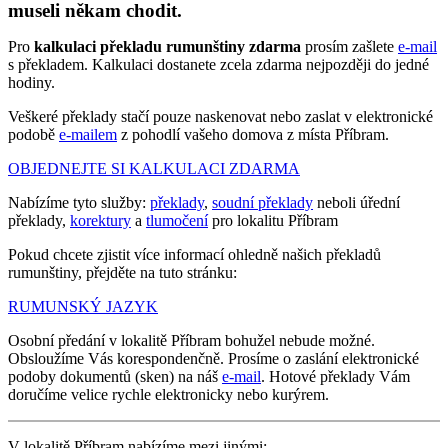
museli někam chodit.
Pro
kalkulaci překladu rumunštiny zdarma
prosím zašlete
e-mail
s překladem. Kalkulaci dostanete zcela zdarma nejpozději do jedné
hodiny.
Veškeré překlady stačí pouze naskenovat nebo zaslat v elektronické
podobě
e-mailem
z pohodlí vašeho domova z místa Příbram.
OBJEDNEJTE SI KALKULACI ZDARMA
Nabízíme tyto služby:
překlady
,
soudní překlady
neboli úřední
překlady,
korektury
a
tlumočení
pro lokalitu Příbram
Pokud chcete zjistit více informací ohledně našich překladů
rumunštiny, přejděte na tuto stránku:
RUMUNSKÝ JAZYK
Osobní předání v lokalitě Příbram bohužel nebude možné.
Obsloužíme Vás korespondenčně. Prosíme o zaslání elektronické
podoby dokumentů (sken) na náš
e-mail
. Hotové překlady Vám
doručíme velice rychle elektronicky nebo kurýrem.
V lokalitě Příbram nabízíme mezi jinými: