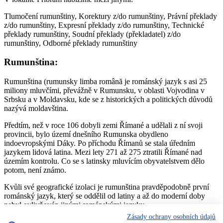
Tlumočení rumunštiny, Korektury z/do rumunštiny, Právní překlady
z/do rumunštiny, Expresní překlady z/do rumunštiny, Technické
překlady rumunštiny, Soudní překlady (překladatel) z/do
rumunštiny, Odborné překlady rumunštiny
Rumunština:
Rumunština (rumunsky limba română je románský jazyk s asi 25
miliony mluvčími, převážně v Rumunsku, v oblasti Vojvodina v
Srbsku a v Moldavsku, kde se z historických a politických důvodů
nazývá moldavština.
Předtím, než v roce 106 dobyli zemi Římané a udělali z ní svoji
provincii, bylo území dnešního Rumunska obydleno
indoevropskými Dáky. Po příchodu Římanů se stala úředním
jazykem lidová latina. Mezi lety 271 až 275 ztratili Římané nad
územím kontrolu. Co se s latinsky mluvícím obyvatelstvem dělo
potom, není známo.
Kvůli své geografické izolaci je rumunština pravděpodobně první
románský jazyk, který se oddělil od latiny a až do moderní doby
nebyl ovlivňován jinými románskými jazyky.
Zásady ochrany osobních údajů
Jmenná morfologie rumunštiny je oproti ostatním románským