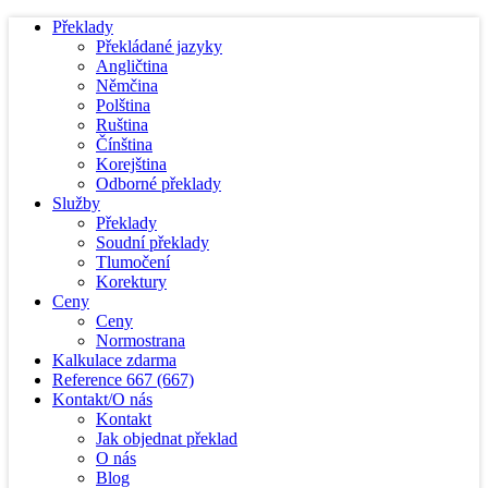
Překlady
Překládané jazyky
Angličtina
Němčina
Polština
Ruština
Čínština
Korejština
Odborné překlady
Služby
Překlady
Soudní překlady
Tlumočení
Korektury
Ceny
Ceny
Normostrana
Kalkulace zdarma
Reference
667
(667)
Kontakt/O nás
Kontakt
Jak objednat překlad
O nás
Blog