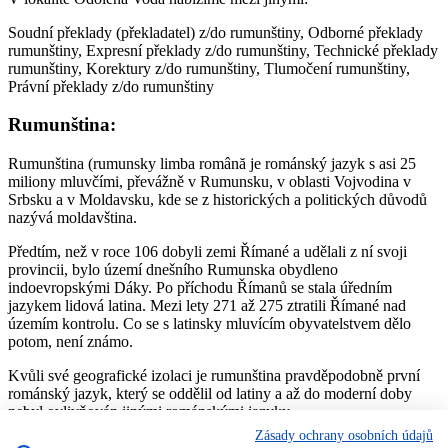
Soudní překlady (překladatel) z/do rumunštiny, Odborné překlady
rumunštiny, Expresní překlady z/do rumunštiny, Technické překlady
rumunštiny, Korektury z/do rumunštiny, Tlumočení rumunštiny,
Právní překlady z/do rumunštiny
Rumunština:
Rumunština (rumunsky limba română je románský jazyk s asi 25
miliony mluvčími, převážně v Rumunsku, v oblasti Vojvodina v
Srbsku a v Moldavsku, kde se z historických a politických důvodů
nazývá moldavština.
Předtím, než v roce 106 dobyli zemi Římané a udělali z ní svoji
provincii, bylo území dnešního Rumunska obydleno
indoevropskými Dáky. Po příchodu Římanů se stala úředním
jazykem lidová latina. Mezi lety 271 až 275 ztratili Římané nad
územím kontrolu. Co se s latinsky mluvícím obyvatelstvem dělo
potom, není známo.
Kvůli své geografické izolaci je rumunština pravděpodobně první
románský jazyk, který se oddělil od latiny a až do moderní doby
nebyl ovlivňován jinými románskými jazyky.
Zásady ochrany osobních údajů
Jmenná morfologie rumunštiny je oproti ostatním románským