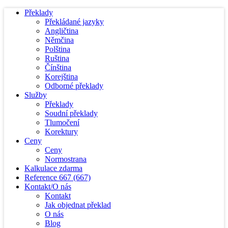
Překlady
Překládané jazyky
Angličtina
Němčina
Polština
Ruština
Čínština
Korejština
Odborné překlady
Služby
Překlady
Soudní překlady
Tlumočení
Korektury
Ceny
Ceny
Normostrana
Kalkulace zdarma
Reference
667
(667)
Kontakt/O nás
Kontakt
Jak objednat překlad
O nás
Blog