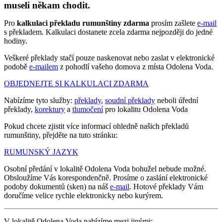
museli někam chodit.
Pro
kalkulaci překladu rumunštiny zdarma
prosím zašlete
e-mail
s překladem. Kalkulaci dostanete zcela zdarma nejpozději do jedné
hodiny.
Veškeré překlady stačí pouze naskenovat nebo zaslat v elektronické
podobě
e-mailem
z pohodlí vašeho domova z místa Odolena Voda.
OBJEDNEJTE SI KALKULACI ZDARMA
Nabízíme tyto služby:
překlady
,
soudní překlady
neboli úřední
překlady,
korektury
a
tlumočení
pro lokalitu Odolena Voda
Pokud chcete zjistit více informací ohledně našich překladů
rumunštiny, přejděte na tuto stránku:
RUMUNSKÝ JAZYK
Osobní předání v lokalitě Odolena Voda bohužel nebude možné.
Obsloužíme Vás korespondenčně. Prosíme o zaslání elektronické
podoby dokumentů (sken) na náš
e-mail
. Hotové překlady Vám
doručíme velice rychle elektronicky nebo kurýrem.
V lokalitě Odolena Voda nabízíme mezi jinými: