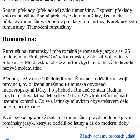
Soudní překlady (překladatel) z/do rumunštiny, Expresní překlady
z/do rumunštiny, Právní překlady z/do rumunštiny, Technické
překlady rumunštiny, Odborné překlady rumunštiny, Korektury z/do
rumunštiny, Tlumočení rumunštiny
Rumunština:
Rumunština (rumunsky limba română je románský jazyk s asi 25
miliony mluvčími, převážně v Rumunsku, v oblasti Vojvodina v
Srbsku a v Moldavsku, kde se z historických a politických důvodů
nazývá moldavština.
Předtím, než v roce 106 dobyli zemi Římané a udělali z ní svoji
provincii, bylo území dnešního Rumunska obydleno
indoevropskými Dáky. Po příchodu Římanů se stala úředním
jazykem lidová latina. Mezi lety 271 až 275 ztratili Římané nad
územím kontrolu. Co se s latinsky mluvícím obyvatelstvem dělo
potom, není známo.
Kvůli své geografické izolaci je rumunština pravděpodobně první
románský jazyk, který se oddělil od latiny a až do moderní doby
nebyl ovlivňován jinými románskými jazyky.
Zásady ochrany osobních údajů
Jmenná morfologie rumunštiny je oproti ostatním románským