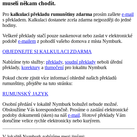
museli někam chodit.
Pro
kalkulaci překladu rumunštiny zdarma
prosím zašlete
e-mail
s překladem. Kalkulaci dostanete zcela zdarma nejpozději do jedné
hodiny.
Veškeré překlady stačí pouze naskenovat nebo zaslat v elektronické
podobě
e-mailem
z pohodlí vašeho domova z místa Nymburk.
OBJEDNEJTE SI KALKULACI ZDARMA
Nabízíme tyto služby:
překlady
,
soudní překlady
neboli úřední
překlady,
korektury
a
tlumočení
pro lokalitu Nymburk
Pokud chcete zjistit více informací ohledně našich překladů
rumunštiny, přejděte na tuto stránku:
RUMUNSKÝ JAZYK
Osobní předání v lokalitě Nymburk bohužel nebude možné.
Obsloužíme Vás korespondenčně. Prosíme o zaslání elektronické
podoby dokumentů (sken) na náš
e-mail
. Hotové překlady Vám
doručíme velice rychle elektronicky nebo kurýrem.
V lokalitě Nymburk nabízíme mezi jinými: