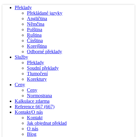
Překlady
Překládané jazyky
Angličtina
Němčina
Polština
Ruština
Čínština
Korejština
Odborné překlady
Služby
Překlady
Soudní překlady
Tlumočení
Korektury
Ceny
Ceny
Normostrana
Kalkulace zdarma
Reference
667
(667)
Kontakt/O nás
Kontakt
Jak objednat překlad
O nás
Blog