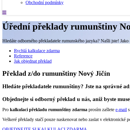
Obchodní podmínky
Úřední překlady rumunštiny No
Hledáte odborného překladatele rumunského jazyka? Našli jste! Jako č
Rychlá kalkulace zdarma
Reference
Jak objednat překlad
Překlad z/do rumunštiny Nový Jičín
Hledáte překladatele rumunštiny? Jste na správné ad
Objednejte si odborný překlad u nás, aniž byste muse
Pro
kalkulaci překladu rumunštiny zdarma
prosím zašlete
e-mail
s
Veškeré překlady stačí pouze naskenovat nebo zaslat v elektronické
OBJEDNEJTE SI KALKULACI ZDARMA