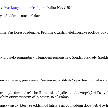
dy,
korektury
a
tlumočení
pro lokalitu Nový Jičín
, přejděte na tuto stránku:
žíme Vás korespondenčně. Prosíme o zaslání elektronické podoby dok
ktury z/do rumunštiny, Tlumočení rumunštiny, Soudní překlady (překlad
ony mluvčími, převážně v Rumunsku, v oblasti Vojvodina v Srbsku a v 
vincii, bylo území dnešního Rumunska obydleno indoevropskými Dáky. P
luvícím obyvatelstvem dělo potom, není známo.
ánský jazyk, který se oddělil od latiny a až do moderní doby nebyl ov