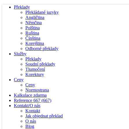
Překlady
Překládané jazyky
Angličtina
Němčina
Polština
Ruština
Čínština
Korejština
Odborné překlady
Služby
Překlady
Soudní překlady
Tlumočení
Korektury
Ceny
Ceny
Normostrana
Kalkulace zdarma
Reference
667
(667)
Kontakt/O nás
Kontakt
Jak objednat překlad
O nás
Blog