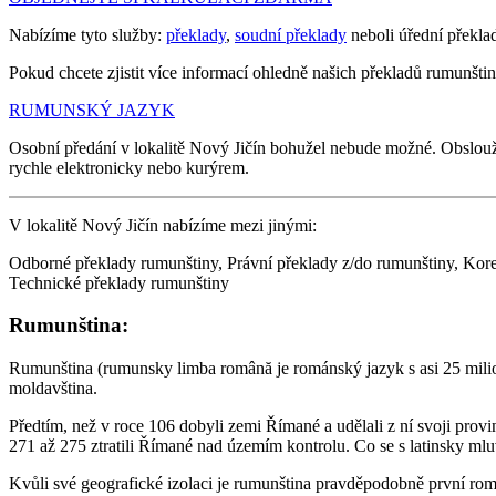
Nabízíme tyto služby:
překlady
,
soudní překlady
neboli úřední překla
Pokud chcete zjistit více informací ohledně našich překladů rumunštiny
RUMUNSKÝ JAZYK
Osobní předání v lokalitě Nový Jičín bohužel nebude možné. Obslou
rychle elektronicky nebo kurýrem.
V lokalitě Nový Jičín nabízíme mezi jinými:
Odborné překlady rumunštiny, Právní překlady z/do rumunštiny, Kore
Technické překlady rumunštiny
Rumunština:
Rumunština (rumunsky limba română je románský jazyk s asi 25 mili
moldavština.
Předtím, než v roce 106 dobyli zemi Římané a udělali z ní svoji pro
271 až 275 ztratili Římané nad územím kontrolu. Co se s latinsky m
Kvůli své geografické izolaci je rumunština pravděpodobně první rom