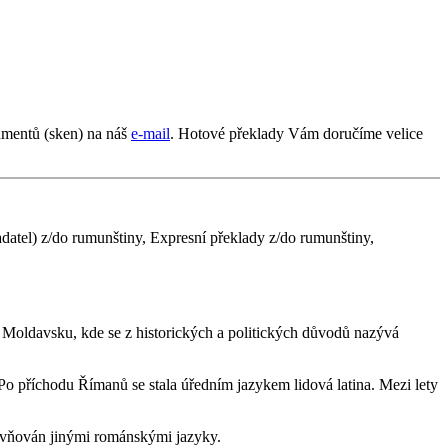
umentů (sken) na náš
e-mail
. Hotové překlady Vám doručíme velice
atel) z/do rumunštiny, Expresní překlady z/do rumunštiny,
Moldavsku, kde se z historických a politických důvodů nazývá
o příchodu Římanů se stala úředním jazykem lidová latina. Mezi lety
livňován jinými románskými jazyky.