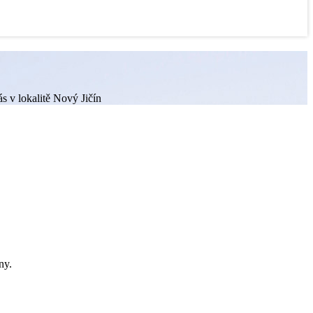
s v lokalitě Nový Jičín
ny.