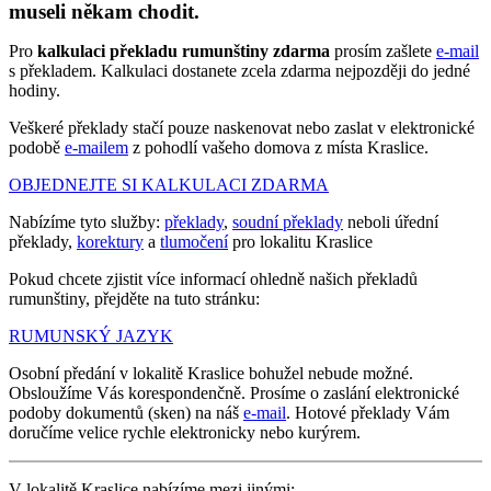
museli někam chodit.
Pro
kalkulaci překladu rumunštiny zdarma
prosím zašlete
e-mail
s překladem. Kalkulaci dostanete zcela zdarma nejpozději do jedné
hodiny.
Veškeré překlady stačí pouze naskenovat nebo zaslat v elektronické
podobě
e-mailem
z pohodlí vašeho domova z místa Kraslice.
OBJEDNEJTE SI KALKULACI ZDARMA
Nabízíme tyto služby:
překlady
,
soudní překlady
neboli úřední
překlady,
korektury
a
tlumočení
pro lokalitu Kraslice
Pokud chcete zjistit více informací ohledně našich překladů
rumunštiny, přejděte na tuto stránku:
RUMUNSKÝ JAZYK
Osobní předání v lokalitě Kraslice bohužel nebude možné.
Obsloužíme Vás korespondenčně. Prosíme o zaslání elektronické
podoby dokumentů (sken) na náš
e-mail
. Hotové překlady Vám
doručíme velice rychle elektronicky nebo kurýrem.
V lokalitě Kraslice nabízíme mezi jinými: