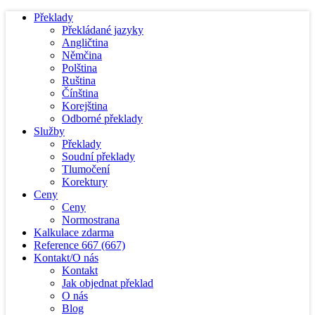
Překlady
Překládané jazyky
Angličtina
Němčina
Polština
Ruština
Čínština
Korejština
Odborné překlady
Služby
Překlady
Soudní překlady
Tlumočení
Korektury
Ceny
Ceny
Normostrana
Kalkulace zdarma
Reference
667
(667)
Kontakt/O nás
Kontakt
Jak objednat překlad
O nás
Blog