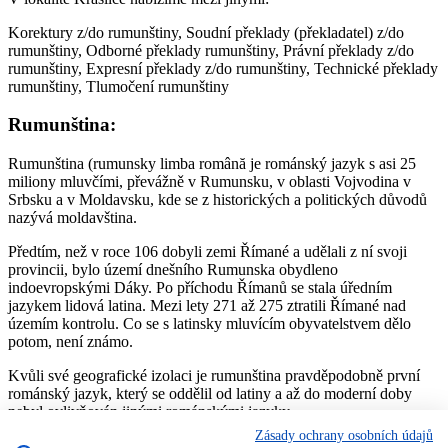
Korektury z/do rumunštiny, Soudní překlady (překladatel) z/do
rumunštiny, Odborné překlady rumunštiny, Právní překlady z/do
rumunštiny, Expresní překlady z/do rumunštiny, Technické překlady
rumunštiny, Tlumočení rumunštiny
Rumunština:
Rumunština (rumunsky limba română je románský jazyk s asi 25
miliony mluvčími, převážně v Rumunsku, v oblasti Vojvodina v
Srbsku a v Moldavsku, kde se z historických a politických důvodů
nazývá moldavština.
Předtím, než v roce 106 dobyli zemi Římané a udělali z ní svoji
provincii, bylo území dnešního Rumunska obydleno
indoevropskými Dáky. Po příchodu Římanů se stala úředním
jazykem lidová latina. Mezi lety 271 až 275 ztratili Římané nad
územím kontrolu. Co se s latinsky mluvícím obyvatelstvem dělo
potom, není známo.
Kvůli své geografické izolaci je rumunština pravděpodobně první
románský jazyk, který se oddělil od latiny a až do moderní doby
nebyl ovlivňován jinými románskými jazyky.
Zásady ochrany osobních údajů
Jmenná morfologie rumunštiny je oproti ostatním románským