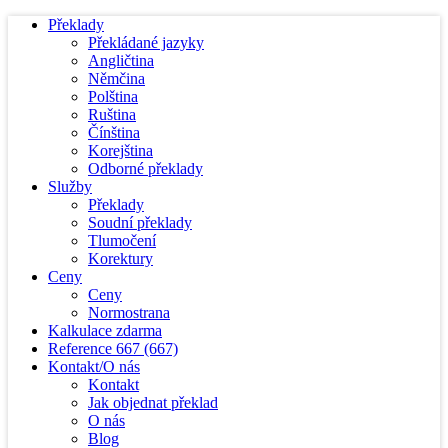
Překlady
Překládané jazyky
Angličtina
Němčina
Polština
Ruština
Čínština
Korejština
Odborné překlady
Služby
Překlady
Soudní překlady
Tlumočení
Korektury
Ceny
Ceny
Normostrana
Kalkulace zdarma
Reference
667
(667)
Kontakt/O nás
Kontakt
Jak objednat překlad
O nás
Blog