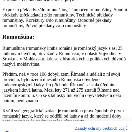
Expresní překlady z/do rumunštiny, Tlumočení rumunštiny, Soudní
překlady (překladatel) z/do rumunštiny, Technické překlady
rumunštiny, Korektury z/do rumunštiny, Odborné překlady
rumunštiny, Právní překlady z/do rumunštiny
Rumunština:
Rumunština (rumunsky limba română je románský jazyk s asi 25
miliony mluvčími, převážně v Rumunsku, v oblasti Vojvodina v
Srbsku a v Moldavsku, kde se z historických a politických důvodů
nazývá moldavština.
Předtím, než v roce 106 dobyli zemi Římané a udělali z ní svoji
provincii, bylo území dnešního Rumunska obydleno
indoevropskými Dáky. Po příchodu Římanů se stala úředním
jazykem lidová latina. Mezi lety 271 až 275 ztratili Římané nad
územím kontrolu. Co se s latinsky mluvícím obyvatelstvem dělo
potom, není známo.
Kvůli své geografické izolaci je rumunština pravděpodobně první
románský jazyk, který se oddělil od latiny a až do moderní doby
nebyl ovlivňován jinými románskými jazyky.
Zásady ochrany osobních údajů
Jmenná morfologie rumunštiny je oproti ostatním románským