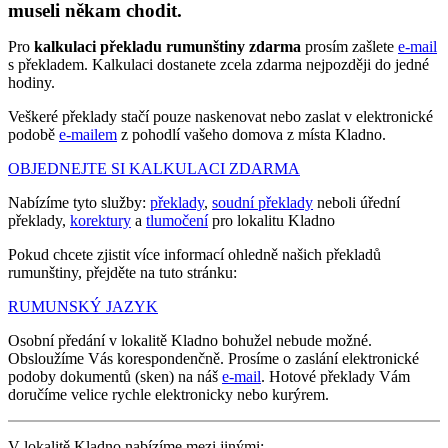
museli někam chodit.
Pro
kalkulaci překladu rumunštiny zdarma
prosím zašlete
e-mail
s překladem. Kalkulaci dostanete zcela zdarma nejpozději do jedné
hodiny.
Veškeré překlady stačí pouze naskenovat nebo zaslat v elektronické
podobě
e-mailem
z pohodlí vašeho domova z místa Kladno.
OBJEDNEJTE SI KALKULACI ZDARMA
Nabízíme tyto služby:
překlady
,
soudní překlady
neboli úřední
překlady,
korektury
a
tlumočení
pro lokalitu Kladno
Pokud chcete zjistit více informací ohledně našich překladů
rumunštiny, přejděte na tuto stránku:
RUMUNSKÝ JAZYK
Osobní předání v lokalitě Kladno bohužel nebude možné.
Obsloužíme Vás korespondenčně. Prosíme o zaslání elektronické
podoby dokumentů (sken) na náš
e-mail
. Hotové překlady Vám
doručíme velice rychle elektronicky nebo kurýrem.
V lokalitě Kladno nabízíme mezi jinými: