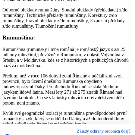
Odborné překlady rumunštiny, Soudní překlady (překladatel) z/do
rumunštiny, Technické překlady rumunštiny, Korektury z/do
rumunštiny, Právní překlady z/do rumunštiny, Expresní překlady
z/do rumunštiny, Tlumočení rumunštiny
Rumunština:
Rumunština (rumunsky limba română je románský jazyk s asi 25
miliony mluvčími, převážně v Rumunsku, v oblasti Vojvodina v
Srbsku a v Moldavsku, kde se z historických a politických důvodů
nazývá moldavština.
Předtím, než v roce 106 dobyli zemi Římané a udělali z ní svoji
provincii, bylo území dnešního Rumunska obydleno
indoevropskými Dáky. Po příchodu Římanů se stala úředním
jazykem lidová latina. Mezi lety 271 až 275 ztratili Římané nad
územím kontrolu. Co se s latinsky mluvícím obyvatelstvem dělo
potom, není známo.
Kvůli své geografické izolaci je rumunština pravděpodobně první
románský jazyk, který se oddělil od latiny a až do moderní doby
nebyl ovlivňován jinými románskými jazyky.
Zásady ochrany osobních údajů
Jmenná morfologie rumunštiny je oproti ostatním románským