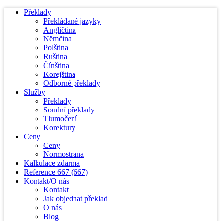
Překlady
Překládané jazyky
Angličtina
Němčina
Polština
Ruština
Čínština
Korejština
Odborné překlady
Služby
Překlady
Soudní překlady
Tlumočení
Korektury
Ceny
Ceny
Normostrana
Kalkulace zdarma
Reference
667
(667)
Kontakt/O nás
Kontakt
Jak objednat překlad
O nás
Blog