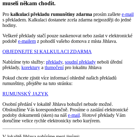
museli někam chodit.
Pro
kalkulaci překladu rumunštiny zdarma
prosím zašlete
e-mail
s překladem. Kalkulaci dostanete zcela zdarma nejpozději do jedné
hodiny.
Veškeré překlady stačí pouze naskenovat nebo zaslat v elektronické
podobě
e-mailem
z pohodlí vašeho domova z místa Jihlava.
OBJEDNEJTE SI KALKULACI ZDARMA
Nabízíme tyto služby:
překlady
,
soudní překlady
neboli úřední
překlady,
korektury
a
tlumočení
pro lokalitu Jihlava
Pokud chcete zjistit více informací ohledně našich překladů
rumunštiny, přejděte na tuto stránku:
RUMUNSKÝ JAZYK
Osobní předání v lokalitě Jihlava bohužel nebude možné.
Obsloužíme Vás korespondenčně. Prosíme o zaslání elektronické
podoby dokumentů (sken) na náš
e-mail
. Hotové překlady Vám
doručíme velice rychle elektronicky nebo kurýrem.
V lokalitě Jihlava nabízíme mezi jinými: