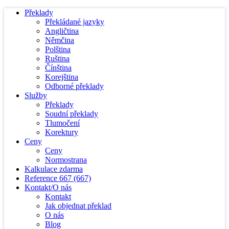
Překlady
Překládané jazyky
Angličtina
Němčina
Polština
Ruština
Čínština
Korejština
Odborné překlady
Služby
Překlady
Soudní překlady
Tlumočení
Korektury
Ceny
Ceny
Normostrana
Kalkulace zdarma
Reference
667
(667)
Kontakt/O nás
Kontakt
Jak objednat překlad
O nás
Blog