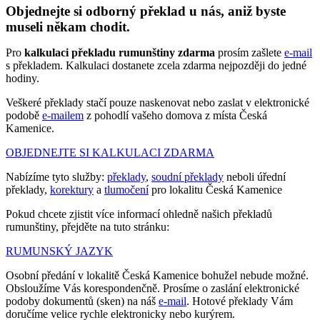
Objednejte si odborný překlad u nás, aniž byste
museli někam chodit.
Pro
kalkulaci překladu rumunštiny zdarma
prosím zašlete
e-mail
s překladem. Kalkulaci dostanete zcela zdarma nejpozději do jedné
hodiny.
Veškeré překlady stačí pouze naskenovat nebo zaslat v elektronické
podobě
e-mailem
z pohodlí vašeho domova z místa Česká
Kamenice.
OBJEDNEJTE SI KALKULACI ZDARMA
Nabízíme tyto služby:
překlady
,
soudní překlady
neboli úřední
překlady,
korektury
a
tlumočení
pro lokalitu Česká Kamenice
Pokud chcete zjistit více informací ohledně našich překladů
rumunštiny, přejděte na tuto stránku:
RUMUNSKÝ JAZYK
Osobní předání v lokalitě Česká Kamenice bohužel nebude možné.
Obsloužíme Vás korespondenčně. Prosíme o zaslání elektronické
podoby dokumentů (sken) na náš
e-mail
. Hotové překlady Vám
doručíme velice rychle elektronicky nebo kurýrem.