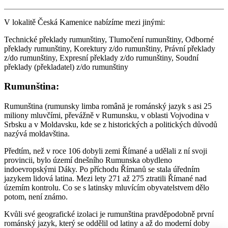
V lokalitě Česká Kamenice nabízíme mezi jinými:
Technické překlady rumunštiny, Tlumočení rumunštiny, Odborné
překlady rumunštiny, Korektury z/do rumunštiny, Právní překlady
z/do rumunštiny, Expresní překlady z/do rumunštiny, Soudní
překlady (překladatel) z/do rumunštiny
Rumunština:
Rumunština (rumunsky limba română je románský jazyk s asi 25
miliony mluvčími, převážně v Rumunsku, v oblasti Vojvodina v
Srbsku a v Moldavsku, kde se z historických a politických důvodů
nazývá moldavština.
Předtím, než v roce 106 dobyli zemi Římané a udělali z ní svoji
provincii, bylo území dnešního Rumunska obydleno
indoevropskými Dáky. Po příchodu Římanů se stala úředním
jazykem lidová latina. Mezi lety 271 až 275 ztratili Římané nad
územím kontrolu. Co se s latinsky mluvícím obyvatelstvem dělo
potom, není známo.
Kvůli své geografické izolaci je rumunština pravděpodobně první
románský jazyk, který se oddělil od latiny a až do moderní doby