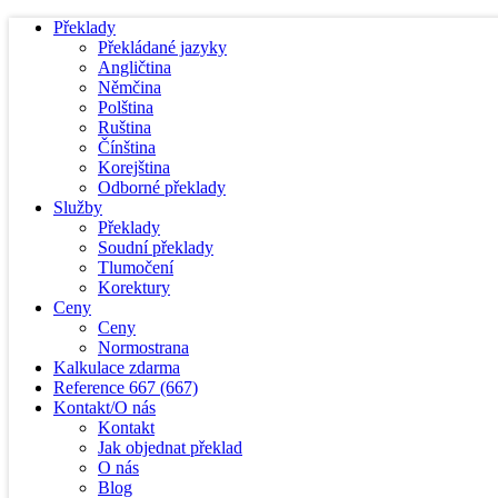
Překlady
Překládané jazyky
Angličtina
Němčina
Polština
Ruština
Čínština
Korejština
Odborné překlady
Služby
Překlady
Soudní překlady
Tlumočení
Korektury
Ceny
Ceny
Normostrana
Kalkulace zdarma
Reference
667
(667)
Kontakt/O nás
Kontakt
Jak objednat překlad
O nás
Blog