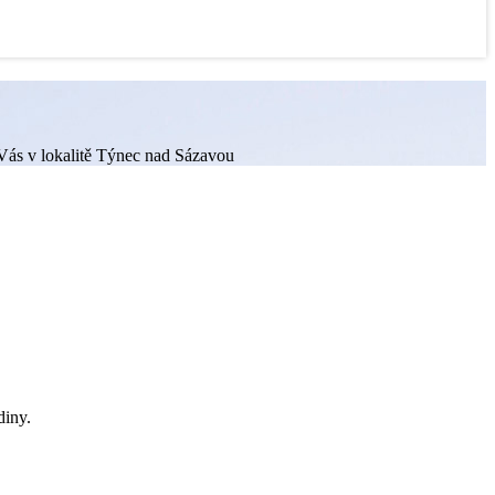
 Vás v lokalitě Týnec nad Sázavou
diny.