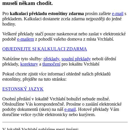
museli někam chodit.
Pro
kalkulaci překladu estonštiny zdarma
prosím zašlete
e-mail
s
překladem. Kalkulaci dostanete zcela zdarma nejpozději do jedné
hodiny.
Veškeré překlady stačí pouze naskenovat nebo zaslat v elektronické
podobě
e-mailem
z pohodlí vašeho domova z místa Vrchlabí.
OBJEDNEJTE SI KALKULACI ZDARMA
Nabízíme tyto služby:
překlady
,
soudní překlady
neboli úřední
překlady,
korektury
a
tlumočení
pro lokalitu Vrchlabí
Pokud chcete zjistit více informací ohledně našich překladů
estonštiny, přejděte na tuto stránku:
ESTONSKÝ JAZYK
Osobní předání v lokalitě Vrchlabí bohužel nebude možné.
Obsloužíme Vás korespondenčně. Prosíme o zaslání elektronické
podoby dokumentů (sken) na náš
e-mail
. Hotové překlady Vám
doručíme velice rychle elektronicky nebo kurýrem.
V lokalitě Vrchlabí nabízíme mezi jinými: