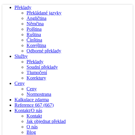
Překlady
Překládané jazyky
Angličtina
Němčina
Polština
Ruština
Čínština
Korejština
Odborné překlady
Služby
Překlady
Soudní překlady
Tlumočení
Korektury
Ceny
Ceny
Normostrana
Kalkulace zdarma
Reference
667
(667)
Kontakt/O nás
Kontakt
Jak objednat překlad
O nás
Blog