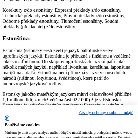
Korektury z/do estonštiny, Expresní překlady z/do estonštiny,
Technické překlady estonštiny, Právní překlady z/do estonštiny,
Odborné překlady estonštiny, Tlumočení estonštiny, Soudní
překlady (překladatel) z/do estonštiny
Estonština:
Estonština (estonsky eesti keel) je jazyk baltofinské větve
ugrofinských jazyků. Estonština je příbuzná s finštinou a vzdáleně
také s maďarštinou. Do skupiny ugrofinských jazyků patří také
několik malých jazyků, například livonština, karelština, laponština,
marijština a další. Estonština není příbuzná s jazyky sousedních
národů (ruštinou, lotyštinou, švédštinou), které patří do
indoevropské jazykové rodiny.
Estonsky jakožto mateřským jazykem mluví celostvětově přibližně
1,1 milionu lidí, z nichž většina (asi 922 000) žije v Estonsku.
Estonština je jediným úředním jazykem v Estonsku a jedním z
dvaceti tří úředních jazyků Evropské unie.
Zásady ochrany osobních údajů
Jedním z charakteristických rysů estonštiny je trojí délka hlásek:
Používáme cookies
krátká, dlouhá a předlouhá. Těchto různých délek nabývají nejen
samohlásky, ale i souhlásky.
Můžeme je umístit pro analýzu našich údajů o návštěvnících, pro zlepšení našeho webu,
ukázání personalizovaného obsahu a pro poskytnutí skvělého zážitku z webu. Pro více