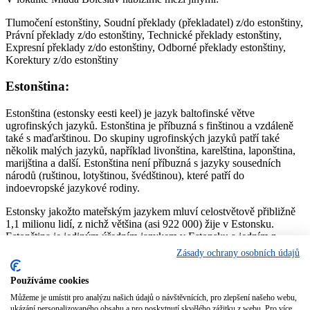
Tlumočení estonštiny, Soudní překlady (překladatel) z/do estonštiny,
Právní překlady z/do estonštiny, Technické překlady estonštiny,
Expresní překlady z/do estonštiny, Odborné překlady estonštiny,
Korektury z/do estonštiny
Estonština:
Estonština (estonsky eesti keel) je jazyk baltofinské větve
ugrofinských jazyků. Estonština je příbuzná s finštinou a vzdáleně
také s maďarštinou. Do skupiny ugrofinských jazyků patří také
několik malých jazyků, například livonština, karelština, laponština,
marijština a další. Estonština není příbuzná s jazyky sousedních
národů (ruštinou, lotyštinou, švédštinou), které patří do
indoevropské jazykové rodiny.
Estonsky jakožto mateřským jazykem mluví celostvětově přibližně
1,1 milionu lidí, z nichž většina (asi 922 000) žije v Estonsku.
Estonština je jediným úředním jazykem v Estonsku a jedním z
dvaceti tří úředních jazyků Evropské unie.
Zásady ochrany osobních údajů
Jedním z charakteristických rysů estonštiny je trojí délka hlásek:
Používáme cookies
krátká, dlouhá a předlouhá. Těchto různých délek nabývají nejen
samohlásky, ale i souhlásky.
Můžeme je umístit pro analýzu našich údajů o návštěvnících, pro zlepšení našeho webu,
ukázání personalizovaného obsahu a pro poskytnutí skvělého zážitku z webu. Pro více