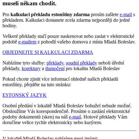
museli někam chodit.
Pro
kalkulaci překladu estonštiny zdarma
prosím zašlete
e-mail
s
překladem. Kalkulaci dostanete zcela zdarma nejpozději do jedné
hodiny.
Veškeré překlady stačí pouze naskenovat nebo zaslat v elektronické
podobě
e-mailem
z pohodlí vašeho domova z místa Mladá Boleslav.
OBJEDNEJTE SI KALKULACI ZDARMA
Nabízíme tyto služby:
překlady
,
soudní překlady
neboli úřední
překlady,
korektury
a
tlumočení
pro lokalitu Mladá Boleslav
Pokud chcete zjistit více informací ohledně našich překladů
estonštiny, přejděte na tuto stránku:
ESTONSKÝ JAZYK
Osobní předání v lokalitě Mladá Boleslav bohužel nebude možné.
Obsloužíme Vás korespondenčně. Prosíme o zaslání elektronické
podoby dokumentů (sken) na náš
e-mail
. Hotové překlady Vám
doručíme velice rychle elektronicky nebo kurýrem.
V lokalitě Mladá Boleslav nabízíme mezi jinými: