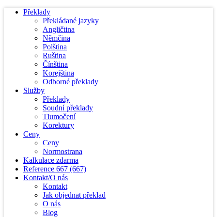
Překlady
Překládané jazyky
Angličtina
Němčina
Polština
Ruština
Čínština
Korejština
Odborné překlady
Služby
Překlady
Soudní překlady
Tlumočení
Korektury
Ceny
Ceny
Normostrana
Kalkulace zdarma
Reference
667
(667)
Kontakt/O nás
Kontakt
Jak objednat překlad
O nás
Blog