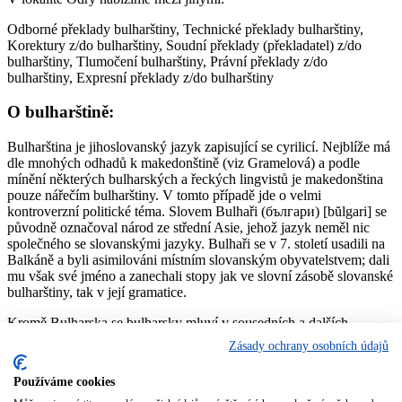
Odborné překlady bulharštiny, Technické překlady bulharštiny,
Korektury z/do bulharštiny, Soudní překlady (překladatel) z/do
bulharštiny, Tlumočení bulharštiny, Právní překlady z/do
bulharštiny, Expresní překlady z/do bulharštiny
O bulharštině:
Bulharština je jihoslovanský jazyk zapisující se cyrilicí. Nejblíže má
dle mnohých odhadů k makedonštině (viz Gramelová) a podle
mínění některých bulharských a řeckých lingvistů je makedonština
pouze nářečím bulharštiny. V tomto případě jde o velmi
kontroverzní politické téma. Slovem Bulhaři (българи) [bŭlgari] se
původně označoval národ ze střední Asie, jehož jazyk neměl nic
společného se slovanskými jazyky. Bulhaři se v 7. století usadili na
Balkáně a byli asimilováni místním slovanským obyvatelstvem; dali
mu však své jméno a zanechali stopy jak ve slovní zásobě slovanské
bulharštiny, tak v její gramatice.
Kromě Bulharska se bulharsky mluví v sousedních a dalších
zemích, kam v minulosti Bulhaři emigrovali: Kanada, Řecko,
Zásady ochrany osobních údajů
Maďarsko, Izrael, Severní Makedonie, Moldavsko, Rumunsko,
Srbsko, Turecko, Ukrajina, USA. Celkový počet mluvčích se
Používáme cookies
odhaduje na 9 miliónů, z toho 8 miliónů ve vlastním Bulharsku, kde