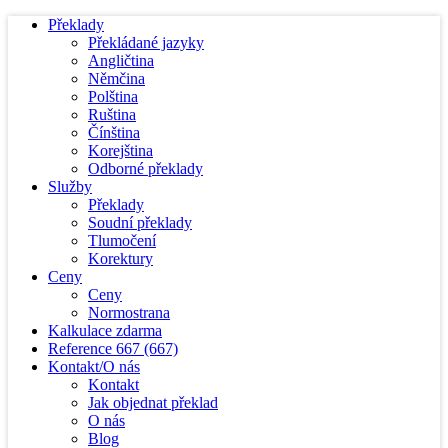
Překlady
Překládané jazyky
Angličtina
Němčina
Polština
Ruština
Čínština
Korejština
Odborné překlady
Služby
Překlady
Soudní překlady
Tlumočení
Korektury
Ceny
Ceny
Normostrana
Kalkulace zdarma
Reference
667
(667)
Kontakt/O nás
Kontakt
Jak objednat překlad
O nás
Blog