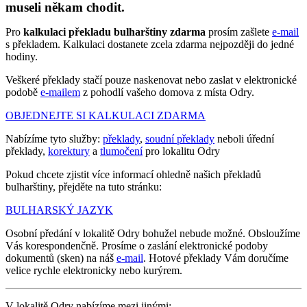
museli někam chodit.
Pro
kalkulaci překladu bulharštiny zdarma
prosím zašlete
e-mail
s překladem. Kalkulaci dostanete zcela zdarma nejpozději do jedné
hodiny.
Veškeré překlady stačí pouze naskenovat nebo zaslat v elektronické
podobě
e-mailem
z pohodlí vašeho domova z místa Odry.
OBJEDNEJTE SI KALKULACI ZDARMA
Nabízíme tyto služby:
překlady
,
soudní překlady
neboli úřední
překlady,
korektury
a
tlumočení
pro lokalitu Odry
Pokud chcete zjistit více informací ohledně našich překladů
bulharštiny, přejděte na tuto stránku:
BULHARSKÝ JAZYK
Osobní předání v lokalitě Odry bohužel nebude možné. Obsloužíme
Vás korespondenčně. Prosíme o zaslání elektronické podoby
dokumentů (sken) na náš
e-mail
. Hotové překlady Vám doručíme
velice rychle elektronicky nebo kurýrem.
V lokalitě Odry nabízíme mezi jinými: