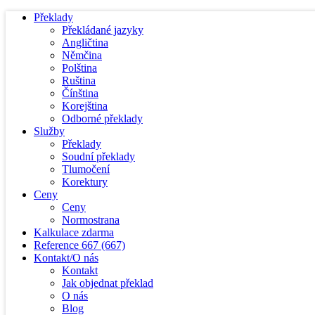
Překlady
Překládané jazyky
Angličtina
Němčina
Polština
Ruština
Čínština
Korejština
Odborné překlady
Služby
Překlady
Soudní překlady
Tlumočení
Korektury
Ceny
Ceny
Normostrana
Kalkulace zdarma
Reference
667
(667)
Kontakt/O nás
Kontakt
Jak objednat překlad
O nás
Blog