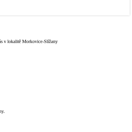
ás v lokalitě Morkovice-Slížany
ny.