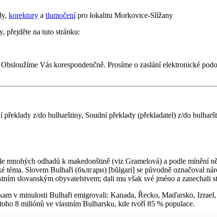
dy,
korektury
a
tlumočení
pro lokalitu Morkovice-Slížany
, přejděte na tuto stránku:
. Obsloužíme Vás korespondenčně. Prosíme o zaslání elektronické pod
í překlady z/do bulharštiny, Soudní překlady (překladatel) z/do bulhar
 má dle mnohých odhadů k makedonštině (viz Gramelová) a podle mínění n
cké téma. Slovem Bulhaři (българи) [bŭlgari] se původně označoval nár
místním slovanským obyvatelstvem; dali mu však své jméno a zanechali st
 kam v minulosti Bulhaři emigrovali: Kanada, Řecko, Maďarsko, Izra
toho 8 miliónů ve vlastním Bulharsku, kde tvoří 85 % populace.