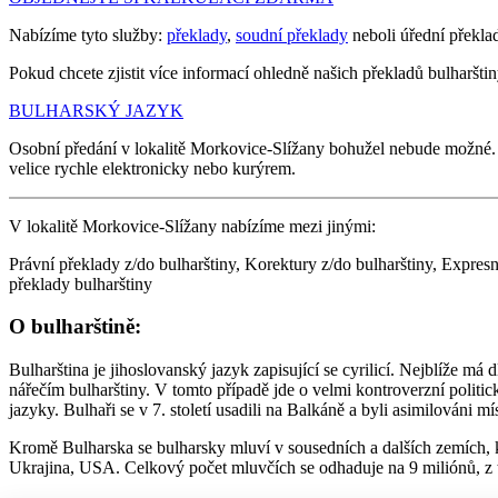
Nabízíme tyto služby:
překlady
,
soudní překlady
neboli úřední překla
Pokud chcete zjistit více informací ohledně našich překladů bulharštiny
BULHARSKÝ JAZYK
Osobní předání v lokalitě Morkovice-Slížany bohužel nebude možné
velice rychle elektronicky nebo kurýrem.
V lokalitě Morkovice-Slížany nabízíme mezi jinými:
Právní překlady z/do bulharštiny, Korektury z/do bulharštiny, Expresn
překlady bulharštiny
O bulharštině:
Bulharština je jihoslovanský jazyk zapisující se cyrilicí. Nejblíže
nářečím bulharštiny. V tomto případě jde o velmi kontroverzní politi
jazyky. Bulhaři se v 7. století usadili na Balkáně a byli asimilováni 
Kromě Bulharska se bulharsky mluví v sousedních a dalších zemích,
Ukrajina, USA. Celkový počet mluvčích se odhaduje na 9 miliónů, z 