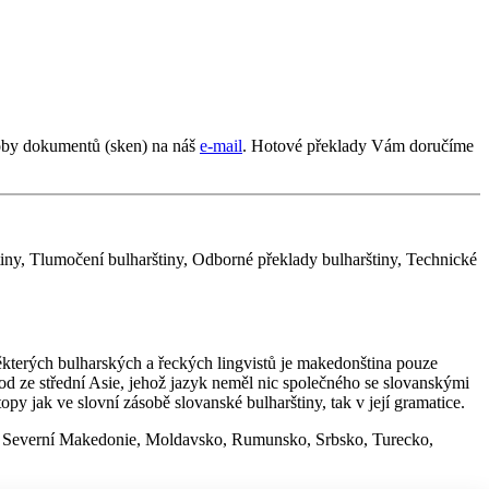
oby dokumentů (sken) na náš
e-mail
. Hotové překlady Vám doručíme
štiny, Tlumočení bulharštiny, Odborné překlady bulharštiny, Technické
ěkterých bulharských a řeckých lingvistů je makedonština pouze
od ze střední Asie, jehož jazyk neměl nic společného se slovanskými
opy jak ve slovní zásobě slovanské bulharštiny, tak v její gramatice.
el, Severní Makedonie, Moldavsko, Rumunsko, Srbsko, Turecko,