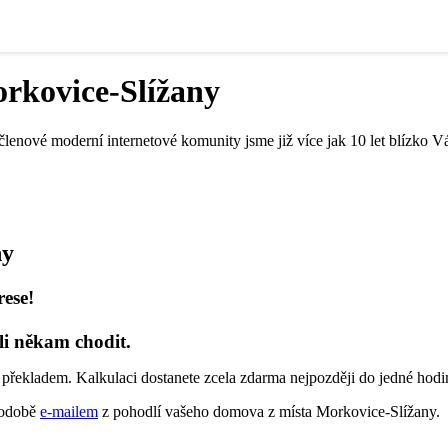
rkovice-Slížany
členové moderní internetové komunity jsme již více jak 10 let blízko V
ny
rese!
li někam chodit.
 překladem. Kalkulaci dostanete zcela zdarma nejpozději do jedné hodi
 podobě
e-mailem
z pohodlí vašeho domova z místa Morkovice-Slížany.