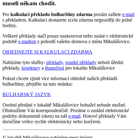
museli někam chodit.
Pro
kalkulaci překladu bulharštiny zdarma
prosím zašlete
e-mail
s překladem. Kalkulaci dostanete zcela zdarma nejpozději do jedné
hodiny.
Veškeré překlady stačí pouze naskenovat nebo zaslat v elektronické
podobě
e-mailem
z pohodlí vašeho domova z místa Mikulášovice.
OBJEDNEJTE SI KALKULACI ZDARMA
Nabízíme tyto služby:
překlady
,
soudní překlady
neboli úřední
překlady,
korektury
a
tlumočení
pro lokalitu Mikulášovice
Pokud chcete zjistit více informací ohledně našich překladů
bulharštiny, přejděte na tuto stránku:
BULHARSKÝ JAZYK
Osobní předání v lokalitě Mikulášovice bohužel nebude možné.
Obsloužíme Vás korespondenčně. Prosíme o zaslání elektronické
podoby dokumentů (sken) na náš
e-mail
. Hotové překlady Vám
doručíme velice rychle elektronicky nebo kurýrem.
V lokalitě Mikulášovice nabízíme mezi jinými: