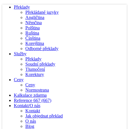
Překlady
Překládané jazyky
Angličtina
Němčina
Polština
Ruština
Čínština
Korejština
Odborné překlady
Služby
Překlady
Soudní překlady
Tlumočení
Korektury
Ceny
Ceny
Normostrana
Kalkulace zdarma
Reference
667
(667)
Kontakt/O nás
Kontakt
Jak objednat překlad
O nás
Blog