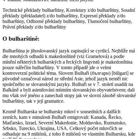
Technické překlady bulharštiny, Korektury z/do bulharštiny, Soudní
překlady (překladatel) z/do bulharštiny, Expresní překlady z/do
bulharštiny, Odborné překlady bulharštiny, Tlumočení bulharštiny,
Právní překlady z/do bulharštiny
O bulharštině:
Bulharština je jihoslovanský jazyk zapisující se cyrilicí. Nejblíže má
dle mnohých odhadů k makedonštině (viz Gramelová) a podle
mínění některých bulharských a řeckých lingvistů je makedonština
pouze nářečím bulharštiny. V tomto případě jde o velmi
kontroverzní politické téma. Slovem Bulhaři (българи) [bŭlgari] se
původně označoval národ ze střední Asie, jehož jazyk neměl nic
společného se slovanskými jazyky. Bulhaři se v 7. století usadili na
Balkáně a byli asimilováni místním slovanským obyvatelstvem; dali
mu však své jméno a zanechali stopy jak ve slovní zásobě slovanské
bulharštiny, tak v její gramatice.
Kromě Bulharska se bulharsky mluví v sousedních a dalších
zemích, kam v minulosti Bulhaři emigrovali: Kanada, Řecko,
Maďarsko, Izrael, Severní Makedonie, Moldavsko, Rumunsko,
Srbsko, Turecko, Ukrajina, USA. Celkový počet mluvčích se
odhaduje na 9 miliónů, z toho 8 miliónů ve vlastním Bulharsku, kde