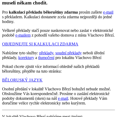
museli někam chodit.
Pro
kalkulaci překladu běloruštiny zdarma
prosím zašlete
e-mail
s překladem. Kalkulaci dostanete zcela zdarma nejpozději do jedné
hodiny.
Veškeré překlady stačí pouze naskenovat nebo zaslat v elektronické
podobě
e-mailem
z pohodlí vašeho domova z místa Vlachovo Březí.
OBJEDNEJTE SI KALKULACI ZDARMA
Nabízíme tyto služby:
překlady
,
soudní překlady
neboli úřední
překlady,
korektury
a
tlumočení
pro lokalitu Vlachovo Březí
Pokud chcete zjistit více informací ohledně našich překladů
běloruštiny, přejděte na tuto stránku:
BĚLORUSKÝ JAZYK
Osobní předání v lokalitě Vlachovo Březí bohužel nebude možné.
Obsloužíme Vás korespondenčně. Prosíme o zaslání elektronické
podoby dokumentů (sken) na náš
e-mail
. Hotové překlady Vám
doručíme velice rychle elektronicky nebo kurýrem.
V lokalitě Vlachovo Březí nabízíme mezi jinými: