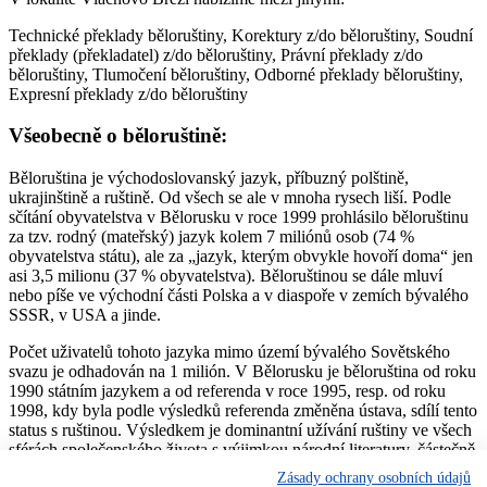
Technické překlady běloruštiny, Korektury z/do běloruštiny, Soudní
překlady (překladatel) z/do běloruštiny, Právní překlady z/do
běloruštiny, Tlumočení běloruštiny, Odborné překlady běloruštiny,
Expresní překlady z/do běloruštiny
Všeobecně o běloruštině:
Běloruština je východoslovanský jazyk, příbuzný polštině,
ukrajinštině a ruštině. Od všech se ale v mnoha rysech liší. Podle
sčítání obyvatelstva v Bělorusku v roce 1999 prohlásilo běloruštinu
za tzv. rodný (mateřský) jazyk kolem 7 miliónů osob (74 %
obyvatelstva státu), ale za „jazyk, kterým obvykle hovoří doma“ jen
asi 3,5 milionu (37 % obyvatelstva). Běloruštinou se dále mluví
nebo píše ve východní části Polska a v diaspoře v zemích bývalého
SSSR, v USA a jinde.
Počet uživatelů tohoto jazyka mimo území bývalého Sovětského
svazu je odhadován na 1 milión. V Bělorusku je běloruština od roku
1990 státním jazykem a od referenda v roce 1995, resp. od roku
1998, kdy byla podle výsledků referenda změněna ústava, sdílí tento
status s ruštinou. Výsledkem je dominantní užívání ruštiny ve všech
sférách společenského života s výjimkou národní literatury, částečně
hudby a národní kultury všeobecně; v omezené míře ji užívají i
Zásady ochrany osobních údajů