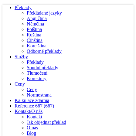
Překlady
Překládané jazyky
Angličtina
Němčina
Polština
Ruština
Čínština
Korejština
Odborné překlady
Služby
Překlady
Soudní překlady
Tlumočení
Korektury
Ceny
Ceny
Normostrana
Kalkulace zdarma
Reference
667
(667)
Kontakt/O nás
Kontakt
Jak objednat překlad
O nás
Blog