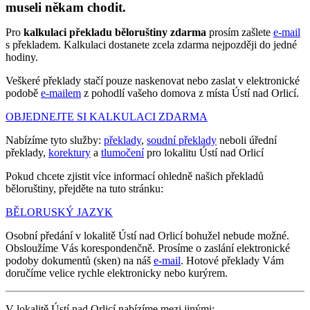
museli někam chodit.
Pro
kalkulaci překladu běloruštiny zdarma
prosím zašlete
e-mail
s překladem. Kalkulaci dostanete zcela zdarma nejpozději do jedné
hodiny.
Veškeré překlady stačí pouze naskenovat nebo zaslat v elektronické
podobě
e-mailem
z pohodlí vašeho domova z místa Ústí nad Orlicí.
OBJEDNEJTE SI KALKULACI ZDARMA
Nabízíme tyto služby:
překlady
,
soudní překlady
neboli úřední
překlady,
korektury
a
tlumočení
pro lokalitu Ústí nad Orlicí
Pokud chcete zjistit více informací ohledně našich překladů
běloruštiny, přejděte na tuto stránku:
BĚLORUSKÝ JAZYK
Osobní předání v lokalitě Ústí nad Orlicí bohužel nebude možné.
Obsloužíme Vás korespondenčně. Prosíme o zaslání elektronické
podoby dokumentů (sken) na náš
e-mail
. Hotové překlady Vám
doručíme velice rychle elektronicky nebo kurýrem.
V lokalitě Ústí nad Orlicí nabízíme mezi jinými: