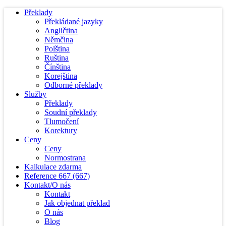
Překlady
Překládané jazyky
Angličtina
Němčina
Polština
Ruština
Čínština
Korejština
Odborné překlady
Služby
Překlady
Soudní překlady
Tlumočení
Korektury
Ceny
Ceny
Normostrana
Kalkulace zdarma
Reference
667
(667)
Kontakt/O nás
Kontakt
Jak objednat překlad
O nás
Blog