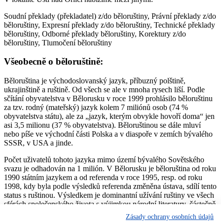
Soudní překlady (překladatel) z/do běloruštiny, Právní překlady z/do
běloruštiny, Expresní překlady z/do běloruštiny, Technické překlady
běloruštiny, Odborné překlady běloruštiny, Korektury z/do
běloruštiny, Tlumočení běloruštiny
Všeobecně o běloruštině:
Běloruština je východoslovanský jazyk, příbuzný polštině,
ukrajinštině a ruštině. Od všech se ale v mnoha rysech liší. Podle
sčítání obyvatelstva v Bělorusku v roce 1999 prohlásilo běloruštinu
za tzv. rodný (mateřský) jazyk kolem 7 miliónů osob (74 %
obyvatelstva státu), ale za „jazyk, kterým obvykle hovoří doma“ jen
asi 3,5 milionu (37 % obyvatelstva). Běloruštinou se dále mluví
nebo píše ve východní části Polska a v diaspoře v zemích bývalého
SSSR, v USA a jinde.
Počet uživatelů tohoto jazyka mimo území bývalého Sovětského
svazu je odhadován na 1 milión. V Bělorusku je běloruština od roku
1990 státním jazykem a od referenda v roce 1995, resp. od roku
1998, kdy byla podle výsledků referenda změněna ústava, sdílí tento
status s ruštinou. Výsledkem je dominantní užívání ruštiny ve všech
sférách společenského života s výjimkou národní literatury, částečně
hudby a národní kultury všeobecně; v omezené míře ji užívají i
Zásady ochrany osobních údajů