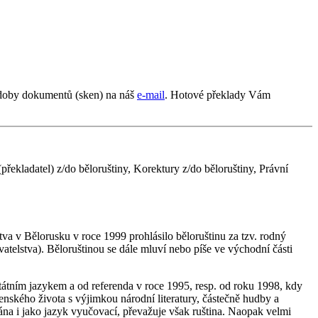
odoby dokumentů (sken) na náš
e-mail
. Hotové překlady Vám
řekladatel) z/do běloruštiny, Korektury z/do běloruštiny, Právní
stva v Bělorusku v roce 1999 prohlásilo běloruštinu za tzv. rodný
atelstva). Běloruštinou se dále mluví nebo píše ve východní části
átním jazykem a od referenda v roce 1995, resp. od roku 1998, kdy
enského života s výjimkou národní literatury, částečně hudby a
vána i jako jazyk vyučovací, převažuje však ruština. Naopak velmi