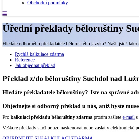
Obchodní podmínky
Úřední překlady běloruštiny Su
Hledáte odborného překladatele běloruského jazyka? Našli jste! Jako 
Rychlá kalkulace zdarma
Reference
Jak objednat překlad
Překlad z/do běloruštiny Suchdol nad Lužn
Hledáte překladatele běloruštiny? Jste na správné adr
Objednejte si odborný překlad u nás, aniž byste muse
Pro
kalkulaci překladu běloruštiny zdarma
prosím zašlete
e-mail
s 
Veškeré překlady stačí pouze naskenovat nebo zaslat v elektronické
OBJEDNEJTE SI KALKULACI ZDARMA