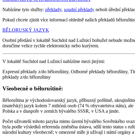
Nabízíme tyto služby:
překlady
,
soudní překlady
neboli úřední překla
Pokud chcete zjistit více informací ohledně našich překladů běloruštiny
BĚLORUSKÝ JAZYK
Osobní předání v lokalitě Suchdol nad Lužnicí bohužel nebude možn
doručíme velice rychle elektronicky nebo kurýrem.
V lokalitě Suchdol nad Lužnicí nabízíme mezi jinými:
Expresní překlady z/do běloruštiny, Odborné překlady běloruštiny, Tlu
překlady z/do běloruštiny
Všeobecně o běloruštině:
Běloruština je východoslovanský jazyk, příbuzný polštině, ukrajinštině
(mateřský) jazyk kolem 7 miliónů osob (74 % obyvatelstva státu), ale
Polska a v diaspoře v zemích bývalého SSSR, v USA a jinde.
Počet uživatelů tohoto jazyka mimo území bývalého Sovětského svazu
byla podle výsledků referenda změněna ústava, sdílí tento status s ru
národní kultury všeobecně; v omezené míře ji užívají i státní orgány