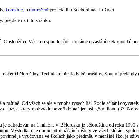
dy,
korektury
a
tlumočení
pro lokalitu Suchdol nad Lužnicí
, přejděte na tuto stránku:
é. Obsloužíme Vás korespondenčně. Prosíme o zaslání elektronické p
močení běloruštiny, Technické překlady běloruštiny, Soudní překlady (p
 a ruštině. Od všech se ale v mnoha rysech liší. Podle sčítání obyvatel
 za „jazyk, kterým obvykle hovoří doma“ jen asi 3,5 milionu (37 % obyv
 je odhadován na 1 milión. V Bělorusku je běloruština od roku 1990 st
štinou. Výsledkem je dominantní užívání ruštiny ve všech sférách společ
 a povinně je vyučována ve školách jako předmět, v menšině škol je uží