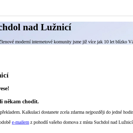
chdol nad Lužnicí
členové moderní internetové komunity jsme již více jak 10 let blízko V
icí
ese!
li někam chodit.
překladem. Kalkulaci dostanete zcela zdarma nejpozději do jedné hodi
 podobě
e-mailem
z pohodlí vašeho domova z místa Suchdol nad Lužnicí