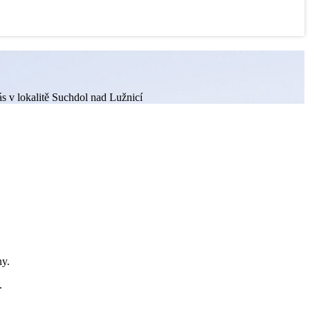
ás v lokalitě Suchdol nad Lužnicí
ny.
.