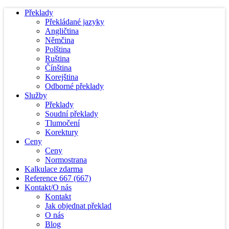
Překlady
Překládané jazyky
Angličtina
Němčina
Polština
Ruština
Čínština
Korejština
Odborné překlady
Služby
Překlady
Soudní překlady
Tlumočení
Korektury
Ceny
Ceny
Normostrana
Kalkulace zdarma
Reference
667
(667)
Kontakt/O nás
Kontakt
Jak objednat překlad
O nás
Blog