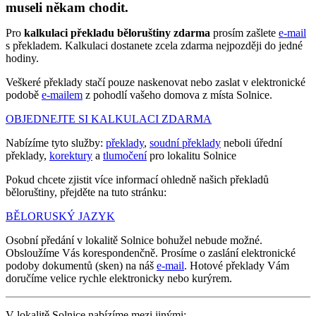
museli někam chodit.
Pro
kalkulaci překladu běloruštiny zdarma
prosím zašlete
e-mail
s překladem. Kalkulaci dostanete zcela zdarma nejpozději do jedné
hodiny.
Veškeré překlady stačí pouze naskenovat nebo zaslat v elektronické
podobě
e-mailem
z pohodlí vašeho domova z místa Solnice.
OBJEDNEJTE SI KALKULACI ZDARMA
Nabízíme tyto služby:
překlady
,
soudní překlady
neboli úřední
překlady,
korektury
a
tlumočení
pro lokalitu Solnice
Pokud chcete zjistit více informací ohledně našich překladů
běloruštiny, přejděte na tuto stránku:
BĚLORUSKÝ JAZYK
Osobní předání v lokalitě Solnice bohužel nebude možné.
Obsloužíme Vás korespondenčně. Prosíme o zaslání elektronické
podoby dokumentů (sken) na náš
e-mail
. Hotové překlady Vám
doručíme velice rychle elektronicky nebo kurýrem.
V lokalitě Solnice nabízíme mezi jinými: