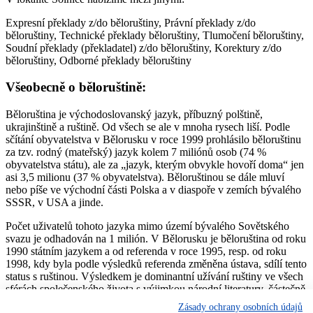
Expresní překlady z/do běloruštiny, Právní překlady z/do
běloruštiny, Technické překlady běloruštiny, Tlumočení běloruštiny,
Soudní překlady (překladatel) z/do běloruštiny, Korektury z/do
běloruštiny, Odborné překlady běloruštiny
Všeobecně o běloruštině:
Běloruština je východoslovanský jazyk, příbuzný polštině,
ukrajinštině a ruštině. Od všech se ale v mnoha rysech liší. Podle
sčítání obyvatelstva v Bělorusku v roce 1999 prohlásilo běloruštinu
za tzv. rodný (mateřský) jazyk kolem 7 miliónů osob (74 %
obyvatelstva státu), ale za „jazyk, kterým obvykle hovoří doma“ jen
asi 3,5 milionu (37 % obyvatelstva). Běloruštinou se dále mluví
nebo píše ve východní části Polska a v diaspoře v zemích bývalého
SSSR, v USA a jinde.
Počet uživatelů tohoto jazyka mimo území bývalého Sovětského
svazu je odhadován na 1 milión. V Bělorusku je běloruština od roku
1990 státním jazykem a od referenda v roce 1995, resp. od roku
1998, kdy byla podle výsledků referenda změněna ústava, sdílí tento
status s ruštinou. Výsledkem je dominantní užívání ruštiny ve všech
sférách společenského života s výjimkou národní literatury, částečně
hudby a národní kultury všeobecně; v omezené míře ji užívají i
Zásady ochrany osobních údajů