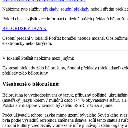
Nabízíme tyto služby:
překlady
,
soudní překlady
neboli úřední překla
Pokud chcete zjistit více informací ohledně našich překladů běloruštiny
BĚLORUSKÝ JAZYK
Osobní předání v lokalitě Potštát bohužel nebude možné. Obsloužím
elektronicky nebo kurýrem.
V lokalitě Potštát nabízíme mezi jinými:
Expresní překlady z/do běloruštiny, Soudní překlady (překladatel) z/d
překlady z/do běloruštiny
Všeobecně o běloruštině:
Běloruština je východoslovanský jazyk, příbuzný polštině, ukrajinštině
(mateřský) jazyk kolem 7 miliónů osob (74 % obyvatelstva státu), ale
Polska a v diaspoře v zemích bývalého SSSR, v USA a jinde.
Počet uživatelů tohoto jazyka mimo území bývalého Sovětského svazu
byla podle výsledků referenda změněna ústava, sdílí tento status s ru
národní kultury všeobecně; v omezené míře ji užívají i státní orgány