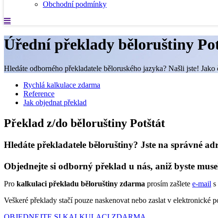
Obchodní podmínky
Úřední překlady běloruštiny Pot
Hledáte odborného překladatele běloruského jazyka? Našli jste! Jako č
Rychlá kalkulace zdarma
Reference
Jak objednat překlad
Překlad z/do běloruštiny Potštát
Hledáte překladatele běloruštiny? Jste na správné adr
Objednejte si odborný překlad u nás, aniž byste muse
Pro
kalkulaci překladu běloruštiny zdarma
prosím zašlete
e-mail
s 
Veškeré překlady stačí pouze naskenovat nebo zaslat v elektronické
OBJEDNEJTE SI KALKULACI ZDARMA