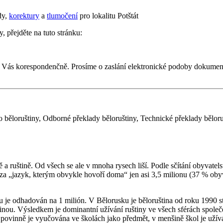
dy,
korektury
a
tlumočení
pro lokalitu Potštát
, přejděte na tuto stránku:
e Vás korespondenčně. Prosíme o zaslání elektronické podoby dokumen
o běloruštiny, Odborné překlady běloruštiny, Technické překlady běloru
 a ruštině. Od všech se ale v mnoha rysech liší. Podle sčítání obyvatel
 za „jazyk, kterým obvykle hovoří doma“ jen asi 3,5 milionu (37 % obyv
 je odhadován na 1 milión. V Bělorusku je běloruština od roku 1990 st
štinou. Výsledkem je dominantní užívání ruštiny ve všech sférách společ
 a povinně je vyučována ve školách jako předmět, v menšině škol je uží