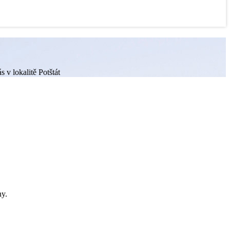
 v lokalitě Potštát
ny.