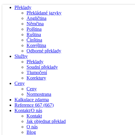
Překlady
Překládané jazyky
Angličtina
Němčina
Polština
Ruština
Čínština
Korejština
Odborné překlady
Služby
Překlady
Soudní překlady
Tlumočení
Korektury
Ceny
Ceny
Normostrana
Kalkulace zdarma
Reference
667
(667)
Kontakt/O nás
Kontakt
Jak objednat překlad
O nás
Blog