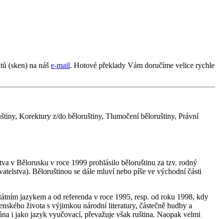
tů (sken) na náš
e-mail
. Hotové překlady Vám doručíme velice rychle
štiny, Korektury z/do běloruštiny, Tlumočení běloruštiny, Právní
stva v Bělorusku v roce 1999 prohlásilo běloruštinu za tzv. rodný
atelstva). Běloruštinou se dále mluví nebo píše ve východní části
átním jazykem a od referenda v roce 1995, resp. od roku 1998, kdy
enského života s výjimkou národní literatury, částečně hudby a
vána i jako jazyk vyučovací, převažuje však ruština. Naopak velmi