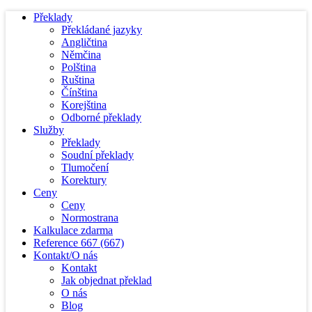
Překlady
Překládané jazyky
Angličtina
Němčina
Polština
Ruština
Čínština
Korejština
Odborné překlady
Služby
Překlady
Soudní překlady
Tlumočení
Korektury
Ceny
Ceny
Normostrana
Kalkulace zdarma
Reference
667
(667)
Kontakt/O nás
Kontakt
Jak objednat překlad
O nás
Blog