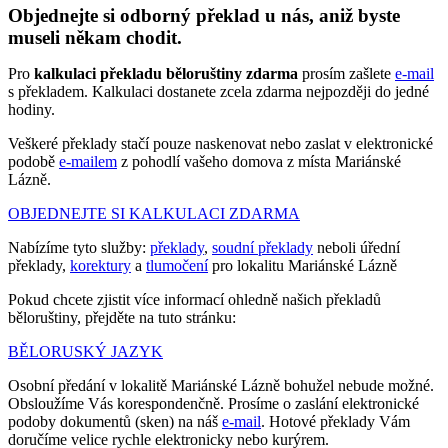
Objednejte si odborný překlad u nás, aniž byste
museli někam chodit.
Pro
kalkulaci překladu běloruštiny zdarma
prosím zašlete
e-mail
s překladem. Kalkulaci dostanete zcela zdarma nejpozději do jedné
hodiny.
Veškeré překlady stačí pouze naskenovat nebo zaslat v elektronické
podobě
e-mailem
z pohodlí vašeho domova z místa Mariánské
Lázně.
OBJEDNEJTE SI KALKULACI ZDARMA
Nabízíme tyto služby:
překlady
,
soudní překlady
neboli úřední
překlady,
korektury
a
tlumočení
pro lokalitu Mariánské Lázně
Pokud chcete zjistit více informací ohledně našich překladů
běloruštiny, přejděte na tuto stránku:
BĚLORUSKÝ JAZYK
Osobní předání v lokalitě Mariánské Lázně bohužel nebude možné.
Obsloužíme Vás korespondenčně. Prosíme o zaslání elektronické
podoby dokumentů (sken) na náš
e-mail
. Hotové překlady Vám
doručíme velice rychle elektronicky nebo kurýrem.