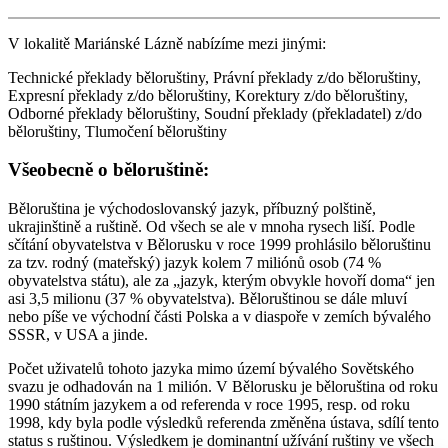
V lokalitě Mariánské Lázně nabízíme mezi jinými:
Technické překlady běloruštiny, Právní překlady z/do běloruštiny,
Expresní překlady z/do běloruštiny, Korektury z/do běloruštiny,
Odborné překlady běloruštiny, Soudní překlady (překladatel) z/do
běloruštiny, Tlumočení běloruštiny
Všeobecně o běloruštině:
Běloruština je východoslovanský jazyk, příbuzný polštině,
ukrajinštině a ruštině. Od všech se ale v mnoha rysech liší. Podle
sčítání obyvatelstva v Bělorusku v roce 1999 prohlásilo běloruštinu
za tzv. rodný (mateřský) jazyk kolem 7 miliónů osob (74 %
obyvatelstva státu), ale za „jazyk, kterým obvykle hovoří doma“ jen
asi 3,5 milionu (37 % obyvatelstva). Běloruštinou se dále mluví
nebo píše ve východní části Polska a v diaspoře v zemích bývalého
SSSR, v USA a jinde.
Počet uživatelů tohoto jazyka mimo území bývalého Sovětského
svazu je odhadován na 1 milión. V Bělorusku je běloruština od roku
1990 státním jazykem a od referenda v roce 1995, resp. od roku
1998, kdy byla podle výsledků referenda změněna ústava, sdílí tento
status s ruštinou. Výsledkem je dominantní užívání ruštiny ve všech